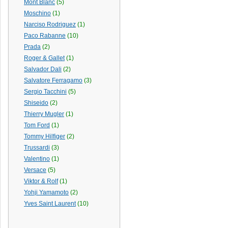
Mont Blanc
(5)
Moschino
(1)
Narciso Rodriguez
(1)
Paco Rabanne
(10)
Prada
(2)
Roger & Gallet
(1)
Salvador Dali
(2)
Salvatore Ferragamo
(3)
Sergio Tacchini
(5)
Shiseido
(2)
Thierry Mugler
(1)
Tom Ford
(1)
Tommy Hilfiger
(2)
Trussardi
(3)
Valentino
(1)
Versace
(5)
Viktor & Rolf
(1)
Yohji Yamamoto
(2)
Yves Saint Laurent
(10)