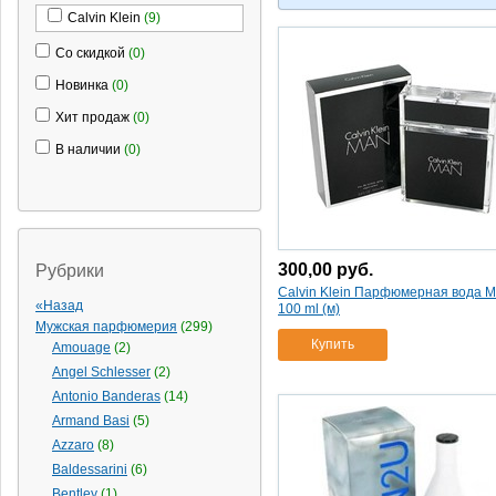
Calvin Klein
(9)
Со скидкой
(0)
Новинка
(0)
Хит продаж
(0)
В наличии
(0)
300,00
руб.
Рубрики
Calvin Klein Парфюмерная вода 
«Назад
100 ml (м)
Мужская парфюмерия
(299)
Купить
Amouage
(2)
Angel Schlesser
(2)
Antonio Banderas
(14)
Armand Basi
(5)
Azzaro
(8)
Baldessarini
(6)
Bentley
(1)