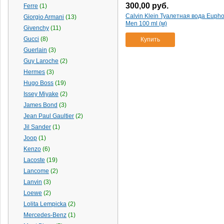
300,00
руб.
Ferre
(1)
Calvin Klein Туалетная вода Eupho
Giorgio Armani
(13)
Men 100 ml (м)
Givenchy
(11)
Gucci
(8)
Купить
Guerlain
(3)
Guy Laroche
(2)
Hermes
(3)
Hugo Boss
(19)
Issey Miyake
(2)
James Bond
(3)
Jean Paul Gaultier
(2)
Jil Sander
(1)
Joop
(1)
Kenzo
(6)
Lacoste
(19)
Lancome
(2)
Lanvin
(3)
Loewe
(2)
Lolita Lempicka
(2)
Mercedes-Benz
(1)