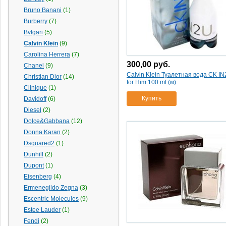
Bruno Banani
(1)
Burberry
(7)
Bvlgari
(5)
Calvin Klein
(9)
Carolina Herrera
(7)
300,00
руб.
Chanel
(9)
Calvin Klein Туалетная вода CK I
Christian Dior
(14)
for Him 100 ml (м)
Clinique
(1)
Купить
Davidoff
(6)
Diesel
(2)
Dolce&Gabbana
(12)
Donna Karan
(2)
Dsquared2
(1)
Dunhill
(2)
Dupont
(1)
Eisenberg
(4)
Ermenegildo Zegna
(3)
Escentric Molecules
(9)
Estee Lauder
(1)
Fendi
(2)