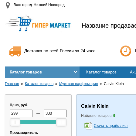
Ваш город: Нижний Новгород
Название продава
Доставка по всей России за 24 часа
Каталог товаров
Каталог товаров
Ак
Главная
Каталог товаров
Мужская парфюмерия
Calvin Klein
Цена, руб.
Calvin Klein
—
Найдено товаров:
9
Скачать прайс-лист
Производитель