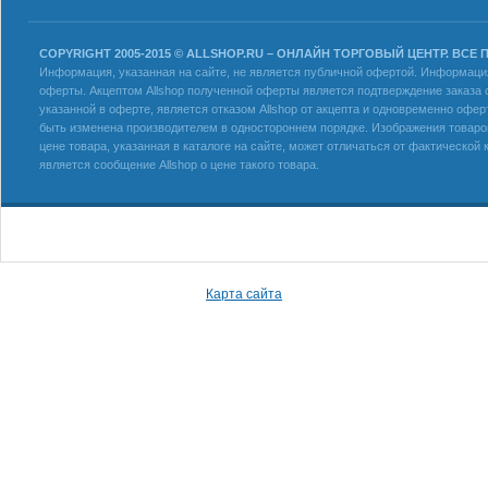
COPYRIGHT 2005-2015 © ALLSHOP.RU – ОНЛАЙН ТОРГОВЫЙ ЦЕНТР. ВСЕ
Информация, указанная на сайте, не является публичной офертой. Информация 
оферты. Акцептом Allshop полученной оферты является подтверждение заказа с
указанной в оферте, является отказом Allshop от акцепта и одновременно офер
быть изменена производителем в одностороннем порядке. Изображения товаров
цене товара, указанная в каталоге на сайте, может отличаться от фактическо
является сообщение Allshop о цене такого товара.
Карта сайта