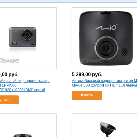
9,00
руб.
5 299,00
руб.
обильный видеорегистратор
Автомобильный видеорегистратор M
d LR-4500
MiVue 508 (2Mpix/Full HD/F1.8) черн
МП/1920х1080/HDMI) серый
Купить
упить