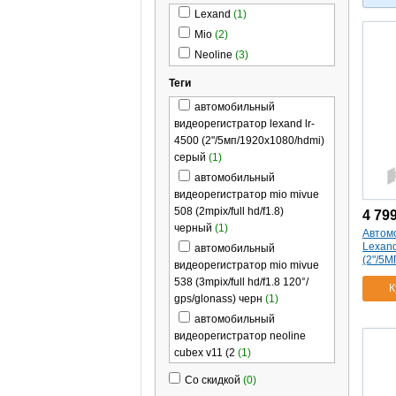
Lexand
(1)
Mio
(2)
Neoline
(3)
Теги
автомобильный
видеорегистратор lexand lr-
4500 (2"/5мп/1920х1080/hdmi)
серый
(1)
автомобильный
видеорегистратор mio mivue
508 (2mpix/full hd/f1.8)
4 79
черный
(1)
Автом
Lexan
автомобильный
(2"/5
видеорегистратор mio mivue
538 (3mpix/full hd/f1.8 120°/
К
gps/glonass) черн
(1)
автомобильный
видеорегистратор neoline
cubex v11 (2
(1)
4"/1920*1080)
(1)
Со скидкой
(0)
автомобильный