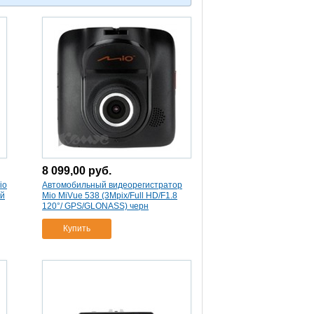
8 099,00
руб.
io
Автомобильный видеорегистратор
ый
Mio MiVue 538 (3Mpix/Full HD/F1.8
120°/ GPS/GLONASS) черн
Купить