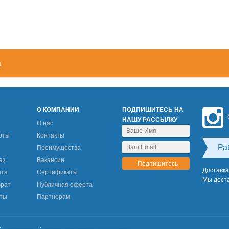
а
М
О КОМПАНИИ
ПОДПИШИТЕСЬ НА
НАШУ РАССЫЛКУ
О нас
рты
Контакты
Ра
Преимущества
аз
Вакансии
Доставка
ата
Сертификаты
Мы доста
врат
Публичная оферта
еты
Партнерам