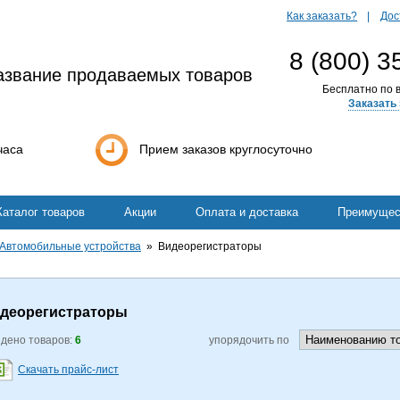
Как заказать?
Дос
8 (800) 3
азвание продаваемых товаров
Бесплатно по в
Заказать 
часа
Прием заказов круглосуточно
Каталог товаров
Акции
Оплата и доставка
Преимущес
Автомобильные устройства
Видеорегистраторы
деорегистраторы
дено товаров:
6
упорядочить по
Скачать прайс-лист