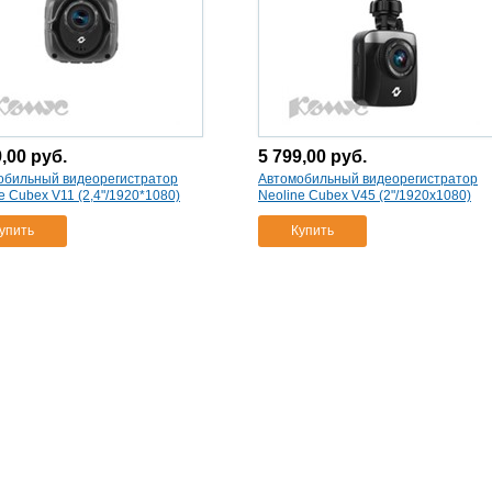
9,00
руб.
5 799,00
руб.
обильный видеорегистратор
Автомобильный видеорегистратор
e Cubex V11 (2,4"/1920*1080)
Neoline Cubex V45 (2"/1920x1080)
упить
Купить