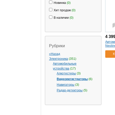
Новинка
(0)
видеорегистратор neoline
cubex v45 (2"/1920x1080)
(1)
Хит продаж
(0)
автомобильный
В наличии
(0)
видеорегистратор neoline wide
s30 (2
(1)
7"/1920x1080)
(1)
4 39
Автом
Рубрики
Neolin
«Назад
К
Электроника
(351)
Автомобильные
устройства
(17)
Алкотестеры
(3)
Видеорегистраторы
(6)
Навигаторы
(3)
Радар-детекторы
(5)