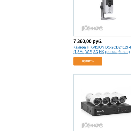
ru)(500гб/камеры 2хpro-510)
(1)
7 360,00
руб.
Камера HIKVISION DS-2CD2412F-
(1,3Мп,WiFi,SD,ИК,тревога,белая)
Купить