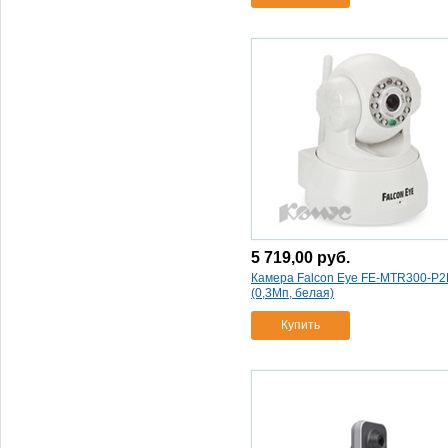
комплект
видеонаблюдения falcon eye fe-
0108d-kit pro 8.4
(1)
комплект
видеонаблюдения falcon eye fe-
104d kit light
(1)
комплект
видеонаблюдения falcon eye fe-
104d-kit (дача)
(1)
комплект
видеонаблюдения falcon eye fe-
104d-kit (офис)
(1)
комплект
5 719,00
руб.
видеонаблюдения falcon eye fe-
Камера Falcon Eye FE-MTR300-P2
(0,3Мп, белая)
2104cvi-kit барьер
(1)
комплект
Купить
видеонаблюдения swann dvr8-
1425 (swdvk-814254f-ru)(1тб/
камеры 4хpro-535)
(1)
комплект
видеонаблюдения swann
swdvr-4150bh (swdvk-41502b-