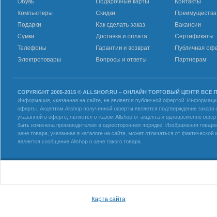
Обувь
Подарочные карты
Контакты
Компьютеры
Скидки
Преимущества
Подарки
Как сделать заказ
Вакансии
Сумки
Доставка и оплата
Сертификаты
Телефоны
Гарантии и возврат
Публичная оф
Электротовары
Вопросы и ответы
Партнерам
COPYRIGHT 2005-2015 © ALLSHOP.RU – ОНЛАЙН ТОРГОВЫЙ ЦЕНТР. ВСЕ
Информация, указанная на сайте, не является публичной офертой. Информация 
оферты. Акцептом Allshop полученной оферты является подтверждение заказа с
указанной в оферте, является отказом Allshop от акцепта и одновременно офер
быть изменена производителем в одностороннем порядке. Изображения товаров
цене товара, указанная в каталоге на сайте, может отличаться от фактическо
является сообщение Allshop о цене такого товара.
Карта сайта