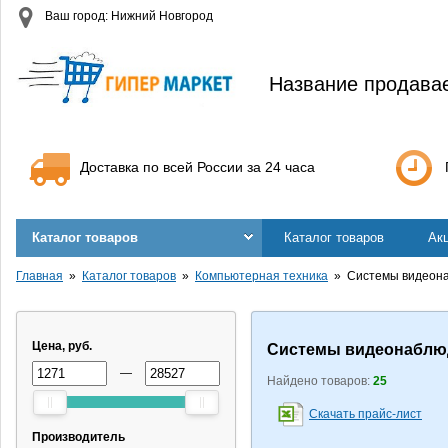
Ваш город: Нижний Новгород
Название продава
Доставка по всей России за 24 часа
Каталог товаров
Каталог товаров
Ак
Главная
Каталог товаров
Компьютерная техника
Системы видеона
Цена, руб.
Системы видеонаблюд
—
Найдено товаров:
25
Скачать прайс-лист
Производитель