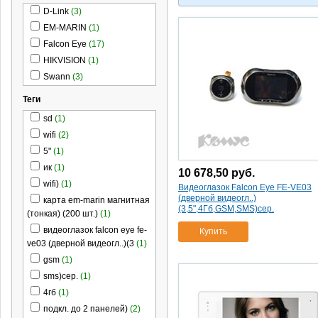
D-Link
(3)
EM-MARIN
(1)
Falcon Eye
(17)
HIKVISION
(1)
Swann
(3)
Теги
sd
(1)
wifi
(2)
5"
(1)
ик
(1)
10 678,50
руб.
wifi)
(1)
Видеоглазок Falcon Eye FE-VE03
(дверной видеогл..)
карта em-marin магнитная
(3,5",4Гб,GSM,SMS)сер.
(тонкая) (200 шт.)
(1)
видеоглазок falcon eye fe-
Купить
ve03 (дверной видеогл..)(3
(1)
gsm
(1)
sms)сер.
(1)
4гб
(1)
подкл. до 2 панелей)
(2)