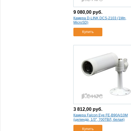
1000твл)
(1)
1/3''
(3)
9 080,00
руб.
1000твл
(1)
Камера D-LINK DCS-2103 (1Мп,
MicroSD)
белая)
(6)
камера falcon eye fe
Купить
sd720/15m (купол.
(1)
700твл
(2)
камера falcon eye fe-
b90a/10m (цилиндр
(1)
камера falcon eye fe-d80c
(купол.
(1)
камера falcon eye fe-ipc-
hdw4300cp (купол.
(1)
камера falcon eye fe-
mtr300-p2p (0
(1)
тревога
(1)
камера hikvision ds-
3 812,00
руб.
2cd2412f-iw (1
(1)
Камера Falcon Eye FE-B90A/10M
камера swann pro-535 2 шт.
(цилиндр, 1/3'', 700ТВЛ, белая)
(650твл/ик/всепогодная/
антиванд.)
(1)
Купить