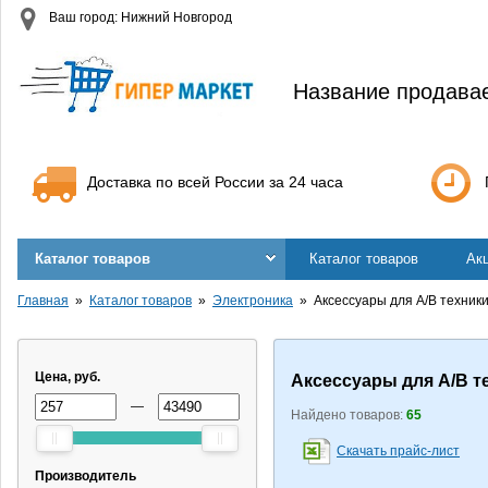
Ваш город: Нижний Новгород
Название продава
Доставка по всей России за 24 часа
Каталог товаров
Каталог товаров
Ак
Главная
Каталог товаров
Электроника
Аксессуары для А/В техник
Цена, руб.
Аксессуары для А/В т
—
Найдено товаров:
65
Скачать прайс-лист
Производитель