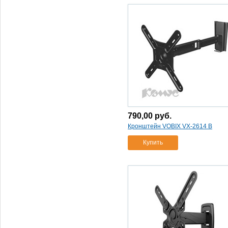
32-55"/45кг
(1)
кронштейн vogels wall 2325
40-65/30кг
(1)
стойка под а/в технику
novigo nv 4011-1800
(1)
тумба для тв nv 1200-3g -
0830 (304 ясень + черн)
(1)
тумба для тв novigo nv 900-
3
(1)
тумба для тв novigo
nv1200-3g
(1)
790,00
руб.
карандаш чистящий
Кронштейн VOBIX VX-2614 B
lenspen original lp-1 чистящий
Купить
карандаш
(1)
сумка case logic slrc-202
черн
(1)
сумка case logic slrc-206
черн
(1)
сумка для фото/видео case
logic dcb-302gy серый/
зеленый
(1)