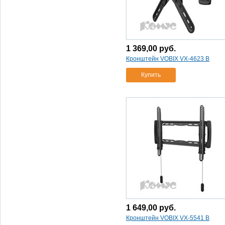
черный для
зерк.фотоаппарата
(3)
сумка для фото/видео case
logic dcb-304k
(1)
сумка для фото/видео case
1 369,00
руб.
logic qpb-301p нейлон
Кронштейн VOBIX VX-4623 B
фиолетовый
(1)
сумка для фото/видео case
Купить
logic slrс-201
(1)
сумка для фото/видео case
logicc slrc-200
(1)
сумка для фото/видео
dicom um2990
(1)
сумка для фото/видео
manfrotto active backpack i
(1)
сумка для фото/видео
manfrotto active backpack ii
(1)
сумка для фото/видео
manfrotto shoulder bag ii для
комп.камер со сменной
1 649,00
руб.
оптикой
(1)
Кронштейн VOBIX VX-5541 B
сумка для фото/видео