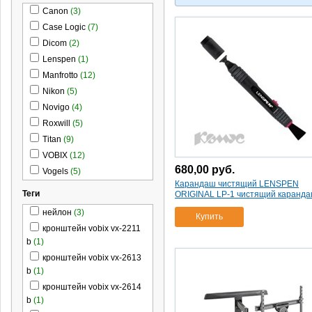
Canon
(3)
Case Logic
(7)
Dicom
(2)
Lenspen
(1)
Manfrotto
(12)
Nikon
(5)
Novigo
(4)
Roxwill
(5)
Titan
(9)
VOBIX
(12)
680,00
руб.
Vogels
(5)
Карандаш чистящий LENSPEN
Теги
ORIGINAL LP-1 чистящий каранд
нейлон
(3)
Купить
кронштейн vobix vx-2211
b
(1)
кронштейн vobix vx-2613
b
(1)
кронштейн vobix vx-2614
b
(1)