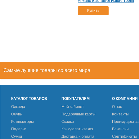
ArMand Basi Silver Nature 100ml
Купить
Самые лучшие товары со всего мира
КАТАЛОГ ТОВАРОВ
ПОКУПАТЕЛЯМ
О КОМПАНИИ
Одежда
Мой кабинет
О нас
Обувь
Подарочные карты
Контакты
Компьютеры
Скидки
Преимущества
Подарки
Как сделать заказ
Вакансии
Сумки
Доставка и оплата
Сертификаты