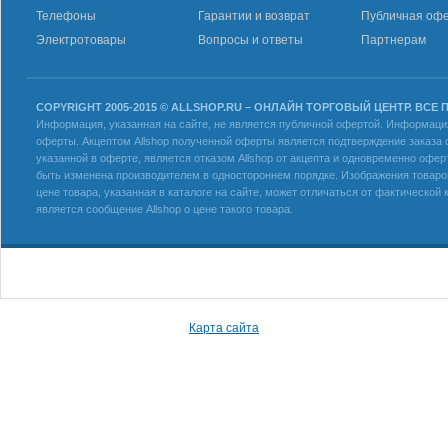
Телефоны
Гарантии и возврат
Публичная оф
Электротовары
Вопросы и ответы
Партнерам
COPYRIGHT 2005-2015 © ALLSHOP.RU – ОНЛАЙН ТОРГОВЫЙ ЦЕНТР. ВСЕ
Информация, указанная на сайте, не является публичной офертой. Информация 
оферты. Акцептом Allshop полученной оферты является подтверждение заказа с
указанной в оферте, является отказом Allshop от акцепта и одновременно офер
быть изменена производителем в одностороннем порядке. Изображения товаров
цене товара, указанная в каталоге на сайте, может отличаться от фактическо
является сообщение Allshop о цене такого товара.
Карта сайта