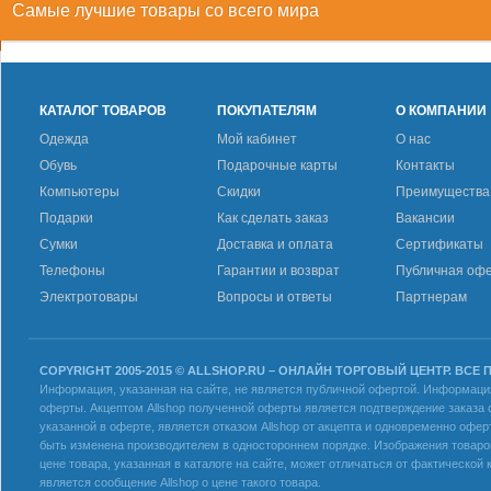
Самые лучшие товары со всего мира
КАТАЛОГ ТОВАРОВ
ПОКУПАТЕЛЯМ
О КОМПАНИИ
Одежда
Мой кабинет
О нас
Обувь
Подарочные карты
Контакты
Компьютеры
Скидки
Преимущества
Подарки
Как сделать заказ
Вакансии
Сумки
Доставка и оплата
Сертификаты
Телефоны
Гарантии и возврат
Публичная оф
Электротовары
Вопросы и ответы
Партнерам
COPYRIGHT 2005-2015 © ALLSHOP.RU – ОНЛАЙН ТОРГОВЫЙ ЦЕНТР. ВСЕ
Информация, указанная на сайте, не является публичной офертой. Информация 
оферты. Акцептом Allshop полученной оферты является подтверждение заказа с
указанной в оферте, является отказом Allshop от акцепта и одновременно офер
быть изменена производителем в одностороннем порядке. Изображения товаров
цене товара, указанная в каталоге на сайте, может отличаться от фактическо
является сообщение Allshop о цене такого товара.