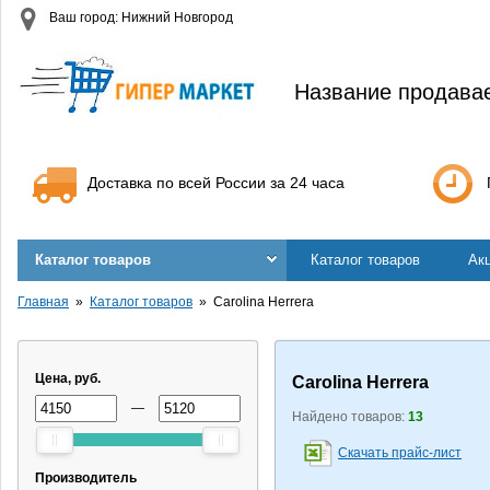
Ваш город: Нижний Новгород
Название продава
Доставка по всей России за 24 часа
Каталог товаров
Каталог товаров
Ак
Главная
Каталог товаров
Carolina Herrera
Цена, руб.
Carolina Herrera
—
Найдено товаров:
13
Скачать прайс-лист
Производитель