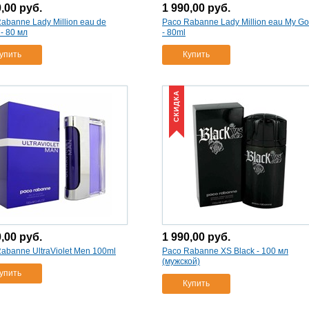
0,00
руб.
1 990,00
руб.
abanne Lady Million eau de
Paco Rabanne Lady Million eau My Go
e - 80 мл
- 80ml
упить
Купить
СКИДКА
0,00
руб.
1 990,00
руб.
abanne UltraViolet Men 100ml
Paco Rabanne XS Black - 100 мл
(мужской)
упить
Купить