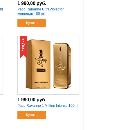
1 990,00
руб.
ld
Paco Rabanne UltraViolet for
womenan - 80 ml
Купить
СКИДКА
1 990,00
руб.
Paco Ravanne 1 Million Intense 100ml
Купить