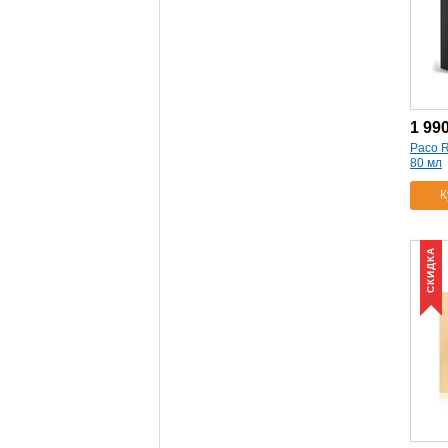
1 99
Paco R
80 мл
К
СКИДКА