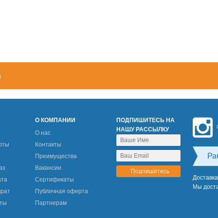
а
М
О КОМПАНИИ
ПОДПИШИТЕСЬ НА
НАШУ РАССЫЛКУ
О нас
рты
Контакты
Ра
Преимущества
аз
Вакансии
Доставка
ата
Сертификаты
Мы доста
врат
Публичная оферта
еты
Партнерам