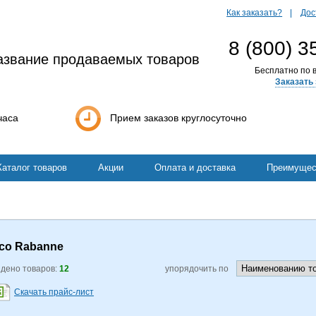
Как заказать?
Дос
8 (800) 3
азвание продаваемых товаров
Бесплатно по в
Заказать 
часа
Прием заказов круглосуточно
Каталог товаров
Акции
Оплата и доставка
Преимущес
co Rabanne
дено товаров:
12
упорядочить по
Скачать прайс-лист