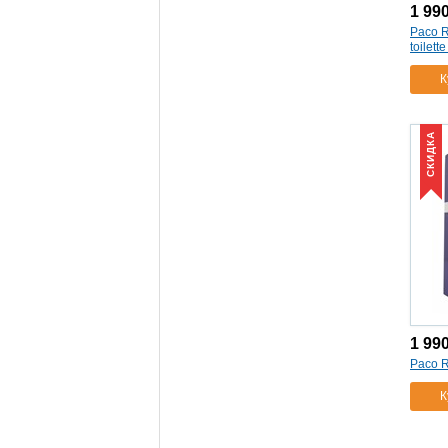
1 99
Paco R
toilett
К
СКИДКА
1 99
Paco R
К