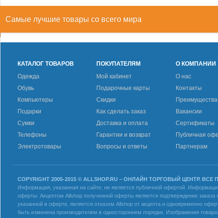
Самые лучшие товары со всего мира
КАТАЛОГ ТОВАРОВ
ПОКУПАТЕЛЯМ
О КОМПАНИИ
Одежда
Мой кабинет
О нас
Обувь
Подарочные карты
Контакты
Компьютеры
Скидки
Преимущества
Подарки
Как сделать заказ
Вакансии
Сумки
Доставка и оплата
Сертификаты
Телефоны
Гарантии и возврат
Публичная оф
Электротовары
Вопросы и ответы
Партнерам
COPYRIGHT 2005-2015 © ALLSHOP.RU – ОНЛАЙН ТОРГОВЫЙ ЦЕНТР. ВСЕ
Информация, указанная на сайте, не является публичной офертой. Информация 
оферты. Акцептом Allshop полученной оферты является подтверждение заказа с
указанной в оферте, является отказом Allshop от акцепта и одновременно офер
быть изменена производителем в одностороннем порядке. Изображения товаров