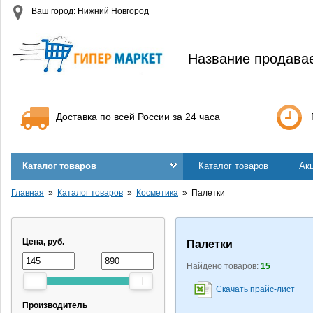
Ваш город: Нижний Новгород
Название продава
Доставка по всей России за 24 часа
Каталог товаров
Каталог товаров
Ак
Главная
Каталог товаров
Косметика
Палетки
Цена, руб.
Палетки
—
Найдено товаров:
15
Скачать прайс-лист
Производитель