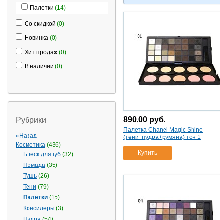
Палетки
(14)
Со скидкой
(0)
Новинка
(0)
Хит продаж
(0)
В наличии
(0)
890,00
руб.
Рубрики
Палетка Chanel Magic Shine
«Назад
(тени+пудра+румяна) тон 1
Косметика
(436)
Купить
Блеск для губ
(32)
Помада
(35)
Тушь
(26)
Тени
(79)
Палетки
(15)
Консилеры
(3)
Пудра
(54)