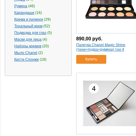
Румяна
(46)
Карандаши
(16)
Крема и пилинги
(29)
Тональный крем
(52)
Подводка для глаз
(5)
890,00
руб.
Маски для лица
(4)
Палетка Chanel Magic Shine
Наборы кремов
(20)
(тени+пудра+румяна) тон 4
Мыло Chanel
(2)
Купить
Кисти Спонжи
(18)