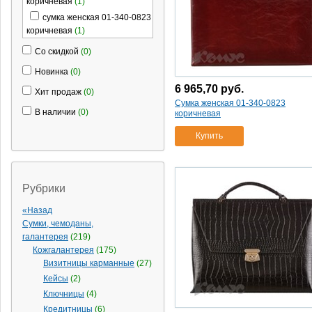
коричневая
(1)
сумка женская 01-340-0823
коричневая
(1)
сумка женская 01-512-0823
Со скидкой
(0)
коричневая
(1)
Новинка
(0)
сумка женская askent croco
6 965,70
руб.
nile деловая
(2)
Хит продаж
(0)
Сумка женская 01-340-0823
красная 's44/1
(1)
В наличии
(0)
коричневая
черная 's44/1
(1)
Купить
сумка женская askent croco
nile
(1)
красная 's20/1
(1)
сумка женская askent
Рубрики
london
(1)
«Назад
's28
(1)
Сумки, чемоданы,
сумка женская attache
галантерея
(219)
"ягуар" черный
(1)
Кожгалантерея
(175)
жаккард '297-а30
(1)
Визитницы карманные
(27)
сумка женская pierre
Кейсы
(2)
нат.кожа
(1)
Ключницы
(4)
черная
Кредитницы
(6)