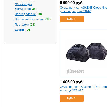
100402005/613810
(1)
6 999,00
руб.
Обложки для
сумка женская женская
Сумка женская ASKENT Croco Nile
документов
(36)
askent croco nile
(1)
деловая, черная 'S44/1
Папки деловые
(18)
черная 's20/1
(1)
Купить
Портмоне и кошельки
(32)
сумка мужская 24x26x2
(1)
Портфели
(28)
сумка мужская 25x26x4
(1)
Сумки
(22)
сумка мужская 26x30x4 (7)
(1)
сумка мужская askent
s.11.тх "техас" нат.кожа
(1)
сумка мужская askent
s.15.тх "техас" нат.кожа
(1)
сумка мужская askent s.3
"техас"
(1)
сумка мужская askent s.43
"техас"
(1)
1 606,00
руб.
сумка мужская askent s.9.тх
Сумка женская Attache "Ягуар" че
"техас" нат.кожа
(1)
жаккард '297-А30
сумка мужская br11-526
коричневая
(1)
Купить
сумка мужская pellecon 813