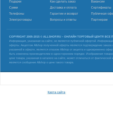
Подарки
Как сделать заказ
Вакансии
Сумки
Доставка и оплата
Сертификаты
Телефоны
Гарантии и возврат
Публичная оф
Электротовары
Вопросы и ответы
Партнерам
COPYRIGHT 2005-2015 © ALLSHOP.RU – ОНЛАЙН ТОРГОВЫЙ ЦЕНТР. ВСЕ
Информация, указанная на сайте, не является публичной офертой. Информация 
оферты. Акцептом Allshop полученной оферты является подтверждение заказа с
указанной в оферте, является отказом Allshop от акцепта и одновременно офер
быть изменена производителем в одностороннем порядке. Изображения товаров
цене товара, указанная в каталоге на сайте, может отличаться от фактическо
является сообщение Allshop о цене такого товара.
Карта сайта