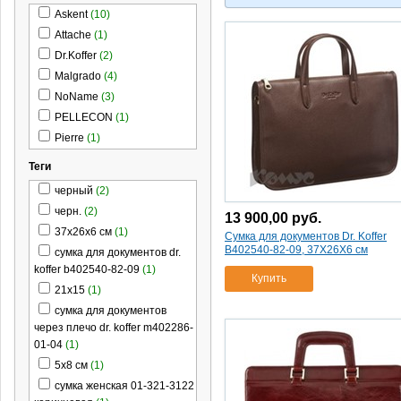
Askent
(10)
Attache
(1)
Dr.Koffer
(2)
Malgrado
(4)
NoName
(3)
PELLECON
(1)
Pierre
(1)
Теги
черный
(2)
черн.
(2)
13 900,00
руб.
37х26х6 см
(1)
Сумка для документов Dr. Koffer
B402540-82-09, 37Х26Х6 см
сумка для документов dr.
koffer b402540-82-09
(1)
Купить
21x15
(1)
сумка для документов
через плечо dr. koffer m402286-
01-04
(1)
5x8 см
(1)
сумка женская 01-321-3122