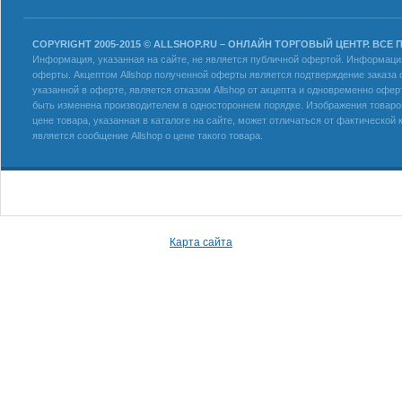
COPYRIGHT 2005-2015 © ALLSHOP.RU – ОНЛАЙН ТОРГОВЫЙ ЦЕНТР. ВСЕ
Информация, указанная на сайте, не является публичной офертой. Информация 
оферты. Акцептом Allshop полученной оферты является подтверждение заказа с
указанной в оферте, является отказом Allshop от акцепта и одновременно офер
быть изменена производителем в одностороннем порядке. Изображения товаров
цене товара, указанная в каталоге на сайте, может отличаться от фактическо
является сообщение Allshop о цене такого товара.
Карта сайта