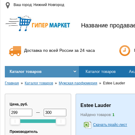
Ваш город: Нижний Новгород
Название продава
Доставка по всей России за 24 часа
Каталог товаров
Каталог товаров
Ак
Главная
Каталог товаров
Мужская парфюмерия
Estee Lauder
Цена, руб.
Estee Lauder
—
Найдено товаров:
1
Скачать прайс-лист
Производитель