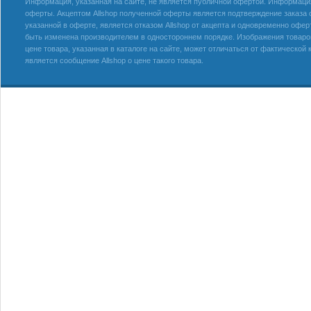
Информация, указанная на сайте, не является публичной офертой. Информация 
оферты. Акцептом Allshop полученной оферты является подтверждение заказа с
указанной в оферте, является отказом Allshop от акцепта и одновременно офер
быть изменена производителем в одностороннем порядке. Изображения товаров
цене товара, указанная в каталоге на сайте, может отличаться от фактическо
является сообщение Allshop о цене такого товара.