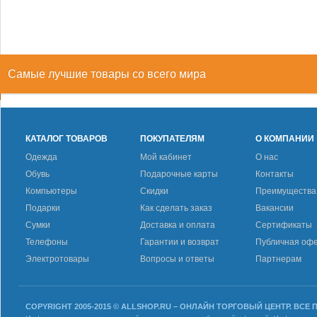
Самые лучшие товары со всего мира
КАТАЛОГ ТОВАРОВ
ПОКУПАТЕЛЯМ
О КОМПАНИИ
Одежда
Мой кабинет
О нас
Обувь
Подарочные карты
Контакты
Компьютеры
Скидки
Преимущества
Подарки
Как сделать заказ
Вакансии
Сумки
Доставка и оплата
Сертификаты
Телефоны
Гарантии и возврат
Публичная оф
Электротовары
Вопросы и ответы
Партнерам
COPYRIGHT 2005-2015 © ALLSHOP.RU – ОНЛАЙН ТОРГОВЫЙ ЦЕНТР. ВСЕ