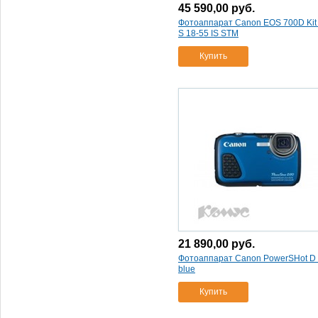
фотоаппарат canon
45 590,00
руб.
powershot sx700 hs red
(1)
Фотоаппарат Canon EOS 700D Kit
5mm silver
(1)
S 18-55 IS STM
фотоаппарат nikon 1 aw1
Купить
sl kit 11-27
(1)
фотоаппарат nikon 1 j4 kit
серебро
(1)
фотоаппарат nikon 1 v3 kit
черный
(1)
фотоаппарат nikon coolpix
s3600 black
(1)
фотоаппарат nikon coolpix
s3600 silver
(1)
фотоаппарат nikon coolpix
s3600 pink lineart
(1)
фотоаппарат nikon coolpix
aw120 bk чёрный
(1)
21 890,00
руб.
фотоаппарат nikon coolpix
Фотоаппарат Canon PowerSHot D
blue
l830 black
(1)
фотоаппарат nikon coolpix
Купить
p340 черный
(1)
фотоаппарат nikon coolpix