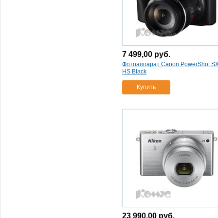
kit 18-55vr черный
(1)
фотоаппарат nikon d5300
kit 18-55 vr ii черный
(1)
фотоаппарат nikon d5300
kit 18-55 vrii (gray)
(1)
7 499,00
руб.
фотоаппарат nikon d610 kit
Фотоаппарат Canon PowerShot S
24-85mm f/3.5-4.5g vr
(1)
HS Black
фотоаппарат nikon d7100
kit 18-105vr
(1)
Купить
фотоаппарат nikon d750
body
(1)
фотоаппарат panasonic
lumix dmc-tz55ee-k
(1)
фотоаппарат sony alpha
ilce 6000 l\b kit черный
(1)
фотоаппарат sony alpha
ilce-7kb черный
(1)
фотоаппарат sony alpha
slt-a58 kit
(1)
фотоаппарат sony cyber-
shot dsc-h300
(1)
23 990,00
руб.