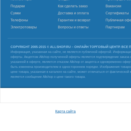
Подарки
Как сделать заказ
Вакансии
Сумки
Доставка и оплата
Сертификаты
Телефоны
Гарантии и возврат
Публичная оф
Электротовары
Вопросы и ответы
Партнерам
COPYRIGHT 2005-2015 © ALLSHOP.RU – ОНЛАЙН ТОРГОВЫЙ ЦЕНТР. ВСЕ
Информация, указанная на сайте, не является публичной офертой. Информация 
оферты. Акцептом Allshop полученной оферты является подтверждение заказа с
указанной в оферте, является отказом Allshop от акцепта и одновременно офер
быть изменена производителем в одностороннем порядке. Изображения товаров
цене товара, указанная в каталоге на сайте, может отличаться от фактическо
является сообщение Allshop о цене такого товара.
Карта сайта