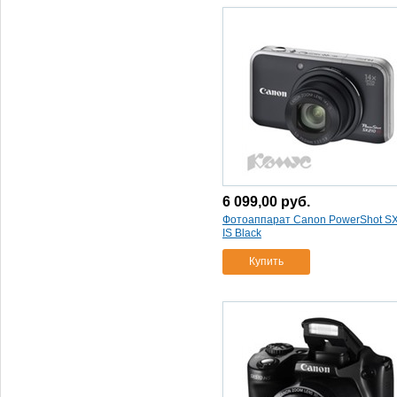
p600 черный
(1)
фотоаппарат nikon coolpix
s2800 черный
(1)
фотоаппарат nikon coolpix
s3600 blue
(1)
фотоаппарат nikon coolpix
s5300 черный
(1)
фотоаппарат nikon d3200
kit + 18-55vrii + 55-300vr
black
(1)
6 099,00
руб.
фотоаппарат nikon d3200
kit 18-55 af-sii dx vr
(1)
Фотоаппарат Canon PowerShot S
IS Black
фотоаппарат nikon d3300
+ 18-55mm vrii + 55-200vr kit
(1)
Купить
фотоаппарат nikon d3300
kit 18-55vrii (black)
(1)
фотоаппарат nikon d3300
kit 18-55vrii (gray)
(1)
фотоаппарат nikon d5100
комплект с af-s dx 18-55 ii
(1)
фотоаппарат nikon d5200