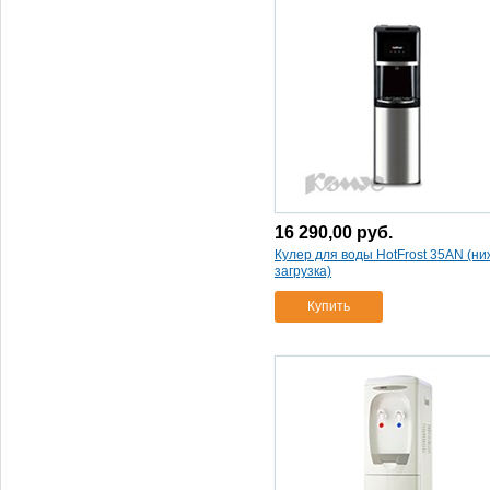
16 290,00
руб.
Кулер для воды HotFrost 35AN (н
загрузка)
Купить