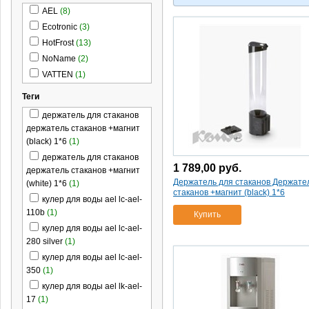
AEL
(8)
Ecotronic
(3)
HotFrost
(13)
NoName
(2)
VATTEN
(1)
Теги
держатель для стаканов
держатель стаканов +магнит
(black) 1*6
(1)
держатель для стаканов
1 789,00
руб.
держатель стаканов +магнит
Держатель для стаканов Держате
(white) 1*6
(1)
стаканов +магнит (black) 1*6
кулер для воды ael lc-ael-
110b
(1)
Купить
кулер для воды ael lc-ael-
280 silver
(1)
кулер для воды ael lc-ael-
350
(1)
кулер для воды ael lk-ael-
17
(1)