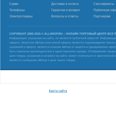
Сумки
Доставка и оплата
Сертификаты
Телефоны
Гарантии и возврат
Публичная оф
Электротовары
Вопросы и ответы
Партнерам
COPYRIGHT 2005-2015 © ALLSHOP.RU – ОНЛАЙН ТОРГОВЫЙ ЦЕНТР. ВСЕ
Информация, указанная на сайте, не является публичной офертой. Информация 
оферты. Акцептом Allshop полученной оферты является подтверждение заказа с
указанной в оферте, является отказом Allshop от акцепта и одновременно офер
быть изменена производителем в одностороннем порядке. Изображения товаров
цене товара, указанная в каталоге на сайте, может отличаться от фактическо
является сообщение Allshop о цене такого товара.
Карта сайта