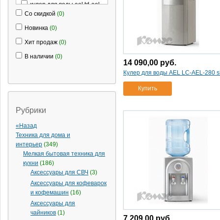
кулер для воды ael td-ael-
131 silver
Со скидкой
(1)
(0)
кулер для воды ael tk-ael-
Новинка
(0)
522
(1)
Хит продаж
(0)
кулер для воды ael
раздатчик t-аel-100 настол.
(1)
В наличии
(0)
14 090,00
руб.
кулер для воды ecotronic
Кулер для воды AEL LC-AEL-280 si
c21-lfpm black
(1)
кулер для воды ecotronic
Купить
h1-l white
(1)
кулер для воды ecotronic
Рубрики
p4-l black-silver
(1)
«Назад
кулер для воды hotfrost
Техника для дома и
35an (нижняя загрузка)
(1)
интерьер
(349)
кулер для воды hotfrost 45
Мелкая бытовая техника для
as
(1)
кухни
(186)
кулер для воды hotfrost d
Аксессуары для СВЧ
(3)
745 st настольный
(1)
Аксессуары для кофеварок
кулер для воды hotfrost v
и кофемашин
(16)
230c
(1)
Аксессуары для
кулер для воды hotfrost
чайников
(1)
7 209,00
руб.