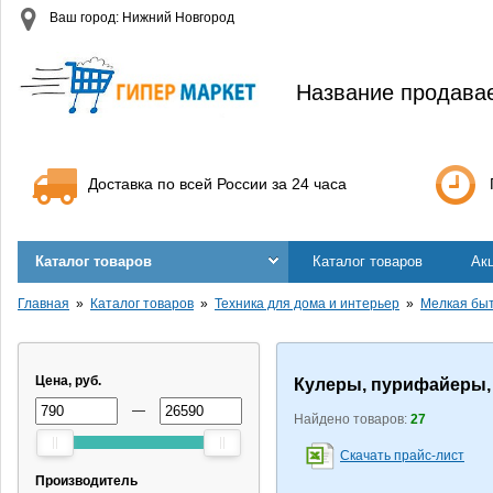
Ваш город: Нижний Новгород
Название продава
Доставка по всей России за 24 часа
Каталог товаров
Каталог товаров
Ак
Главная
Каталог товаров
Техника для дома и интерьер
Мелкая быт
Цена, руб.
Кулеры, пурифайеры,
—
Найдено товаров:
27
Скачать прайс-лист
Производитель