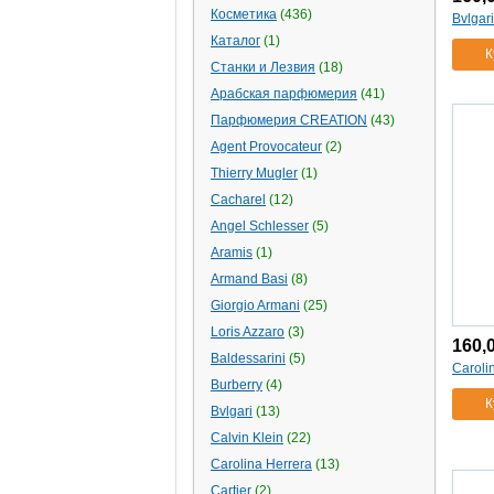
Косметика
(436)
Bvlgar
Каталог
(1)
К
Станки и Лезвия
(18)
Арабская парфюмерия
(41)
Парфюмерия CREATION
(43)
Agent Provocateur
(2)
Thierry Mugler
(1)
Cacharel
(12)
Angel Schlesser
(5)
Aramis
(1)
Armand Basi
(8)
Giorgio Armani
(25)
Loris Azzaro
(3)
160,
Baldessarini
(5)
Caroli
Burberry
(4)
К
Bvlgari
(13)
Calvin Klein
(22)
Carolina Herrera
(13)
Cartier
(2)