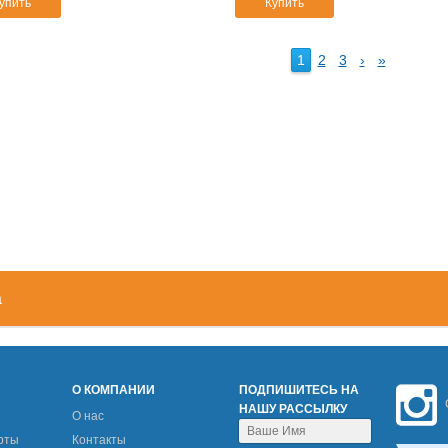
упить
Купить
1
2
3
›
»
а
М
О КОМПАНИИ
ПОДПИШИТЕСЬ НА
НАШУ РАССЫЛКУ
О нас
рты
Контакты