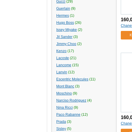
Gucci
(29)
Guerlain
(9)
Hermes
(1)
160,
Hugo Boss
(26)
Chanel
Issey Miyake
(2)
К
Jil Sander
(3)
Jimmy Choo
(2)
Kenzo
(17)
Lacoste
(21)
Lancome
(15)
Lanvin
(12)
Escentric Molecules
(11)
Mont Blanc
(3)
Moschino
(9)
Narciso Rodriguez
(4)
Nina Ricci
(9)
Paco Rabanne
(12)
160,
Prada
(3)
Chanel
Sisley
(5)