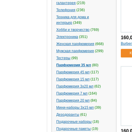
галантерея
(219)
Телефония
(236)
Техника для дома и
интерьер
(349)
Хобби и творчество
(769)
Электроника
(351)
160,
Burber
Женская парфюмерия
(668)
Мужская парфюмерия
(299)
К
Тестеры
(99)
Парфюмерия 35 мл
(80)
Парфюмерия 45 мл
(117)
Парфюмерия 15 мл
(117)
Парфюмерия 3х20 мл
(62)
Парфюмерия 7 мл
(164)
Парфюмерия 20 мл
(84)
Мини-наборы 3х15 мл
(39)
Дезодоранты
(61)
Подарочные наборы
(18)
Подарочные пакеты
(19)
160,