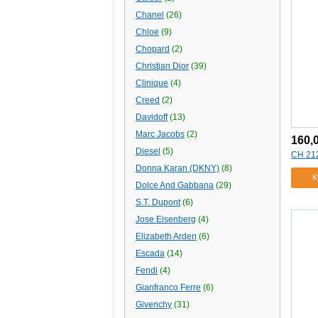
Chanel
(26)
Chloe
(9)
Chopard
(2)
Christian Dior
(39)
Clinique
(4)
Creed
(2)
Davidoff
(13)
Marc Jacobs
(2)
160,
Diesel
(5)
CH 212
Donna Karan (DKNY)
(8)
К
Dolce And Gabbana
(29)
S.T. Dupont
(6)
Jose Eisenberg
(4)
Elizabeth Arden
(6)
Escada
(14)
Fendi
(4)
Gianfranco Ferre
(6)
Givenchy
(31)