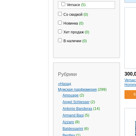
Versace
(5)
Со скидкой
(0)
Новинка
(0)
Хит продаж
(0)
В наличии
(0)
300,
Рубрики
Versa
«Назад
Homme 
Мужская парфюмерия
(299)
К
Amouage
(2)
Angel Schlesser
(2)
Antonio Banderas
(14)
Armand Basi
(5)
Azzaro
(8)
Baldessarini
(6)
Bentley
(1)