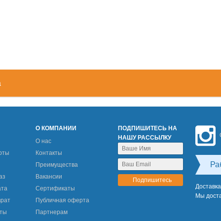
а
М
О КОМПАНИИ
ПОДПИШИТЕСЬ НА
НАШУ РАССЫЛКУ
О нас
рты
Контакты
Ра
Преимущества
аз
Вакансии
Доставка
ата
Сертификаты
Мы доста
врат
Публичная оферта
еты
Партнерам