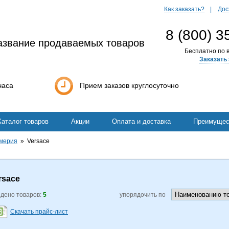
Как заказать?
Дос
8 (800) 3
азвание продаваемых товаров
Бесплатно по в
Заказать 
часа
Прием заказов круглосуточно
Каталог товаров
Акции
Оплата и доставка
Преимущес
мерия
Versace
rsace
дено товаров:
5
упорядочить по
Скачать прайс-лист