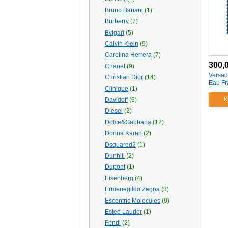
Bruno Banani
(1)
Burberry
(7)
Bvlgari
(5)
Calvin Klein
(9)
Carolina Herrera
(7)
300,
Chanel
(9)
Versac
Christian Dior
(14)
Eau Fr
Clinique
(1)
К
Davidoff
(6)
Diesel
(2)
Dolce&Gabbana
(12)
Donna Karan
(2)
Dsquared2
(1)
Dunhill
(2)
Dupont
(1)
Eisenberg
(4)
Ermenegildo Zegna
(3)
Escentric Molecules
(9)
Estee Lauder
(1)
Fendi
(2)