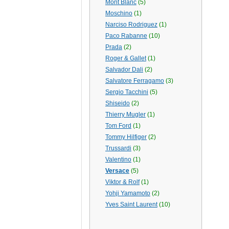
Mont Blanc
(5)
Moschino
(1)
Narciso Rodriguez
(1)
Paco Rabanne
(10)
Prada
(2)
Roger & Gallet
(1)
Salvador Dali
(2)
Salvatore Ferragamo
(3)
Sergio Tacchini
(5)
Shiseido
(2)
Thierry Mugler
(1)
Tom Ford
(1)
Tommy Hilfiger
(2)
Trussardi
(3)
Valentino
(1)
Versace
(5)
Viktor & Rolf
(1)
Yohji Yamamoto
(2)
Yves Saint Laurent
(10)