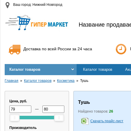
Ваш город: Нижний Новгород
Название продава
Доставка по всей России за 24 часа
Каталог товаров
Каталог товаров
Ак
Главная
Каталог товаров
Косметика
Тушь
Цена, руб.
Тушь
—
Найдено товаров:
26
Скачать прайс-лист
Производитель