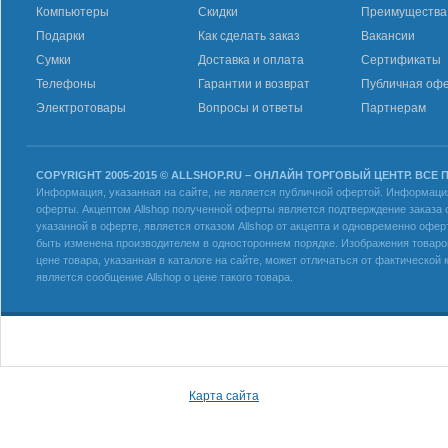
Компьютеры
Скидки
Преимущества
Подарки
Как сделать заказ
Вакансии
Сумки
Доставка и оплата
Сертификаты
Телефоны
Гарантии и возврат
Публичная оф
Электротовары
Вопросы и ответы
Партнерам
COPYRIGHT 2005-2015 © ALLSHOP.RU – ОНЛАЙН ТОРГОВЫЙ ЦЕНТР. ВСЕ
Информация, указанная на сайте, не является публичной офертой. Информация 
оферты. Акцептом Allshop полученной оферты является подтверждение заказа с
указанной в оферте, является отказом Allshop от акцепта и одновременно офер
быть изменена производителем в одностороннем порядке. Изображения товаров
цене товара, указанная в каталоге на сайте, может отличаться от фактическо
является сообщение Allshop о цене такого товара.
Карта сайта