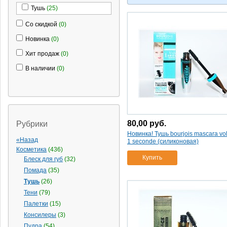
Тушь
(25)
Со скидкой
(0)
Новинка
(0)
Хит продаж
(0)
В наличии
(0)
80,00
руб.
Рубрики
Новинка! Тушь bourjois mascara v
«Назад
1 seconde (силиконовая)
Косметика
(436)
Купить
Блеск для губ
(32)
Помада
(35)
Тушь
(26)
Тени
(79)
Палетки
(15)
Консилеры
(3)
Пудра
(54)