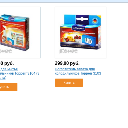
00
руб.
299,00
руб.
 для мытья
Поглотитель запаха для
льников Topperr 3104 (3
холодильников Topperr 3103
ета)
Купить
упить