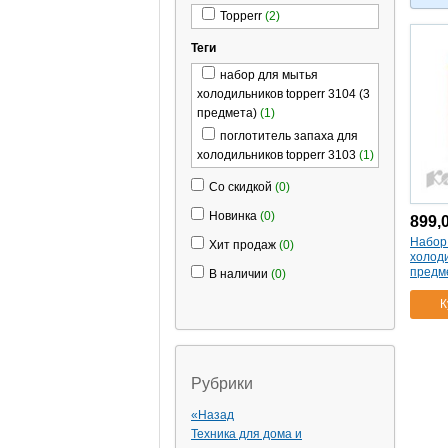
Topperr
(2)
Теги
набор для мытья
холодильников topperr 3104 (3
предмета)
(1)
поглотитель запаха для
холодильников topperr 3103
(1)
Со скидкой
(0)
Новинка
(0)
899,
Набор
Хит продаж
(0)
холоди
предм
В наличии
(0)
К
Рубрики
«Назад
Техника для дома и