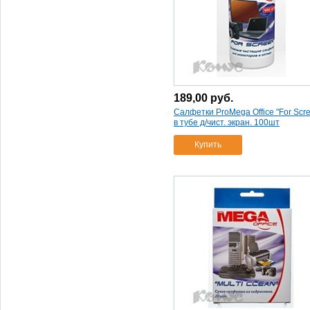
салфетки proмega оffice в
тубе для рабочего
пространства 80шт.
(1)
салфетки proмega оffice
сухие 160*220 мм
(1)
200 штук
(1)
189,00
руб.
20 шт.
(1)
Салфетки ProMega Office "For Scr
салфетки для чистки
в тубе д/чист. экран. 100шт
оргтехники promega office for
screen
(2)
Купить
мяг. уп.
(2)