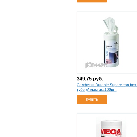
салфетки promega office
"power" в тубе д/чистки поверх.
100 шт.
(1)
салфетки promega office
"power" д/чистки поверх
зап.блок .100шт
(1)
салфетки promega office
"ultra clean" в тубе 50шт д/
пласт.+50шт д/
(1)
салфетки promega office
microfibre д/чист.люб.поверх.lcd
tft250*25
(1)
салфетки promega office в
349,75
руб.
тубе д/чистки lcd/tft
Салфетки Durable Superclean box 
50вл.+50сух
(1)
тубе д/пластика100шт.
салфетки proмega оffice "for
screen" антибактериальные в
Купить
тубе
(1)
салфетки proмega оffice
"power" антибактериальные в
тубе
(1)
салфетки proмega оffice
"power" в тубе абрикос
(1)