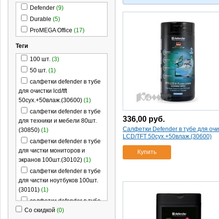
Defender
(9)
Durable
(5)
ProMEGA Office
(17)
Теги
100 шт.
(3)
50 шт.
(1)
салфетки defender в тубе
для очистки lcd/tft
50сух.+50влаж.(30600)
(1)
салфетки defender в тубе
336,00
руб.
для техники и мебели 80шт.
Салфетки Defender в тубе для очи
(30850)
(1)
LCD/TFT 50сух.+50влаж.(30600)
салфетки defender в тубе
для чистки мониторов и
Купить
экранов 100шт.(30102)
(1)
салфетки defender в тубе
для чистки ноутбуков 100шт.
(30101)
(1)
салфетки defender в тубе
универсал.для поверх. яблоко
Со скидкой
(0)