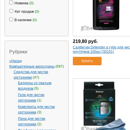
100шт.(30333)
(1)
Новинка
(0)
салфетки defender в тубе
Хит продаж
(0)
универсальные для поверх.
110шт.(30100)
(1)
В наличии
(0)
салфетки defender из
микрофибры 20х20см.(30607)
(1)
219,80
руб.
салфетки defender сухие
Салфетки Defender в тубе для чис
безворсные 25шт.12х15см.
Рубрики
ноутбуков 100шт.(30101)
(30604)
(1)
салфетки defender
«Назад
Купить
универсал. для поверх.
Компьютерные аксессуары
(697)
сменный блок 100шт.(30130)
Средства для чистки
(1)
оргтехники
(47)
Баллоны со сжатым
салфетки durable
воздухом
(5)
screenclean duo д/экранов
10сух+10вл.
(1)
Гели для чистки
оргтехники
(1)
салфетки durable
screenclean box в тубе д/
Комплекты для чистки
экранов 100шт
(1)
оргтехники
(3)
салфетки durable
Пена для чистки
screenclean refill д/экранов
оргтехники
(2)
зап.блок 100шт
(1)