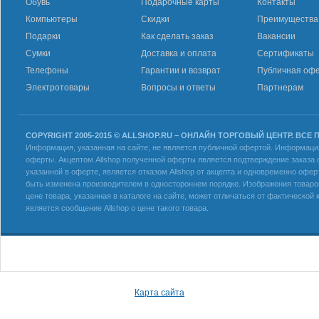
Обувь
Подарочные карты
Контакты
Компьютеры
Скидки
Преимущества
Подарки
Как сделать заказ
Вакансии
Сумки
Доставка и оплата
Сертификаты
Телефоны
Гарантии и возврат
Публичная оф
Электротовары
Вопросы и ответы
Партнерам
COPYRIGHT 2005-2015 © ALLSHOP.RU – ОНЛАЙН ТОРГОВЫЙ ЦЕНТР. ВСЕ
Информация, указанная на сайте, не является публичной офертой. Информация 
оферты. Акцептом Allshop полученной оферты является подтверждение заказа с
указанной в оферте, является отказом Allshop от акцепта и одновременно офер
быть изменена производителем в одностороннем порядке. Изображения товаров
цене товара, указанная в каталоге на сайте, может отличаться от фактическо
является сообщение Allshop о цене такого товара.
Карта сайта