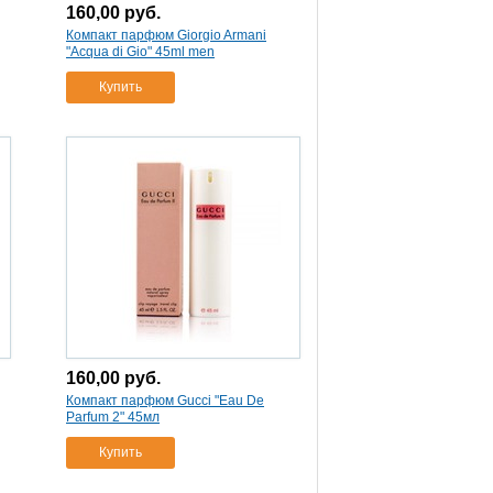
160,00
руб.
Компакт парфюм Giorgio Armani
"Acqua di Gio" 45ml men
Купить
160,00
руб.
Компакт парфюм Gucci "Eau De
Parfum 2" 45мл
Купить