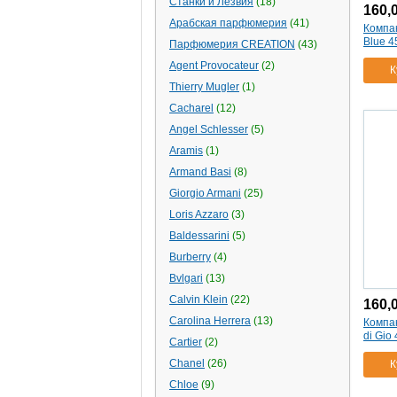
Станки и Лезвия
(18)
160,
Арабская парфюмерия
(41)
Компа
Blue 4
Парфюмерия CREATION
(43)
Agent Provocateur
(2)
К
Thierry Mugler
(1)
Cacharel
(12)
Angel Schlesser
(5)
Aramis
(1)
Armand Basi
(8)
Giorgio Armani
(25)
Loris Azzaro
(3)
Baldessarini
(5)
Burberry
(4)
Bvlgari
(13)
Calvin Klein
(22)
160,
Carolina Herrera
(13)
Компак
di Gio 
Cartier
(2)
Chanel
(26)
К
Chloe
(9)