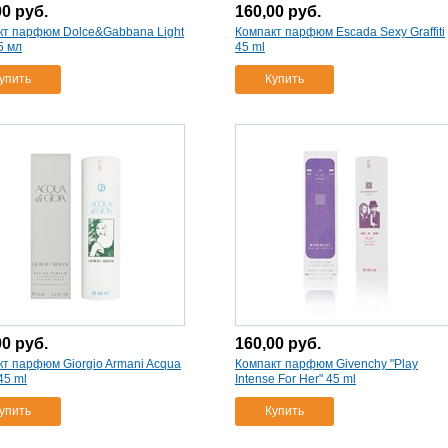
00
руб.
160,00
руб.
кт парфюм Dolce&Gabbana Light
Компакт парфюм Escada Sexy Graffiti
5 мл
45 ml
упить
Купить
00
руб.
160,00
руб.
т парфюм Giorgio Armani Acqua
Компакт парфюм Givenchy "Play
45 ml
Intense For Her" 45 ml
упить
Купить