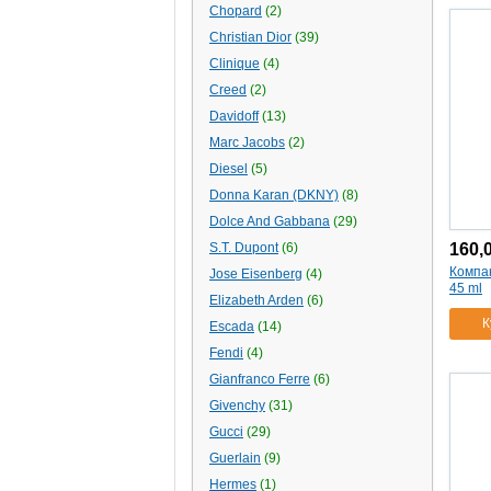
Chopard
(2)
Christian Dior
(39)
Clinique
(4)
Creed
(2)
Davidoff
(13)
Marc Jacobs
(2)
Diesel
(5)
Donna Karan (DKNY)
(8)
Dolce And Gabbana
(29)
S.T. Dupont
(6)
160,
Компак
Jose Eisenberg
(4)
45 ml
Elizabeth Arden
(6)
К
Escada
(14)
Fendi
(4)
Gianfranco Ferre
(6)
Givenchy
(31)
Gucci
(29)
Guerlain
(9)
Hermes
(1)