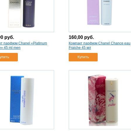
00
руб.
160,00
руб.
кт парфюм Chanel «Platinum
Компакт парфюм Chanel Chance eau
e» 45 ml men
Fraiche 45 мл
упить
Купить