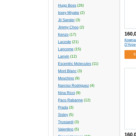
Hugo Boss
(26)
Issey Miyake
(2)
Jil Sander
(3)
Jimmy Choo
(2)
160,
Kenzo
(17)
Компак
Lacoste
(21)
D'Arpe
Lancome
(15)
К
Lanvin
(12)
Escentric Molecules
(11)
Mont Blanc
(3)
Moschino
(9)
Narciso Rodriguez
(4)
Nina Ricci
(9)
Paco Rabanne
(12)
Prada
(3)
Sisley
(5)
Trussardi
(3)
Valentino
(5)
160,