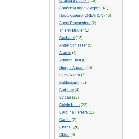
Станки и Лезвия
(18)
Арабская парфюмерия
(41)
Парфюмерия CREATION
(43)
Agent Provocateur
(2)
Thierry Mugler
(1)
Cacharel
(12)
Angel Schlesser
(5)
Aramis
(1)
Armand Basi
(8)
Giorgio Armani
(25)
Loris Azzaro
(3)
Baldessarini
(5)
Burberry
(4)
Bvlgari
(13)
Calvin Klein
(22)
Carolina Herrera
(13)
Cartier
(2)
Chanel
(26)
Chloe
(9)