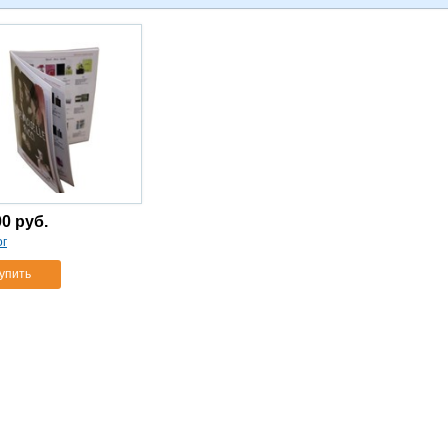
00
руб.
ог
упить