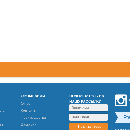
а
М
О КОМПАНИИ
ПОДПИШИТЕСЬ НА
НАШУ РАССЫЛКУ
О нас
рты
Контакты
Ра
Преимущества
аз
Вакансии