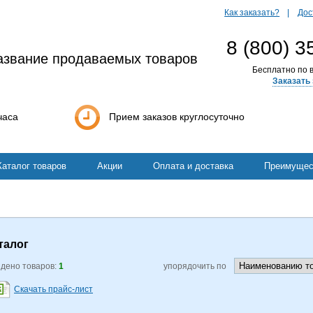
Как заказать?
Дос
8 (800) 3
азвание продаваемых товаров
Бесплатно по в
Заказать 
часа
Прием заказов круглосуточно
Каталог товаров
Акции
Оплата и доставка
Преимущес
талог
дено товаров:
1
упорядочить по
Скачать прайс-лист