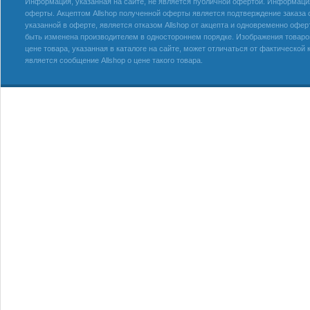
Информация, указанная на сайте, не является публичной офертой. Информация 
оферты. Акцептом Allshop полученной оферты является подтверждение заказа с
указанной в оферте, является отказом Allshop от акцепта и одновременно офер
быть изменена производителем в одностороннем порядке. Изображения товаров
цене товара, указанная в каталоге на сайте, может отличаться от фактическо
является сообщение Allshop о цене такого товара.