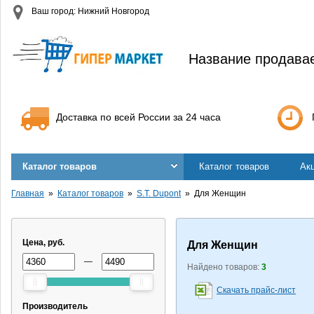
Ваш город: Нижний Новгород
Название продава
Доставка по всей России за 24 часа
Каталог товаров
Каталог товаров
Ак
Главная
Каталог товаров
S.T. Dupont
Для Женщин
Цена, руб.
Для Женщин
—
Найдено товаров:
3
Скачать прайс-лист
Производитель