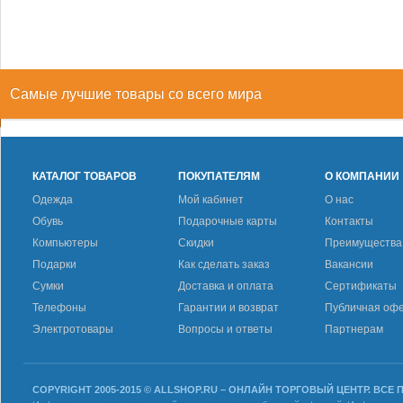
Самые лучшие товары со всего мира
КАТАЛОГ ТОВАРОВ
ПОКУПАТЕЛЯМ
О КОМПАНИИ
Одежда
Мой кабинет
О нас
Обувь
Подарочные карты
Контакты
Компьютеры
Скидки
Преимущества
Подарки
Как сделать заказ
Вакансии
Сумки
Доставка и оплата
Сертификаты
Телефоны
Гарантии и возврат
Публичная оф
Электротовары
Вопросы и ответы
Партнерам
COPYRIGHT 2005-2015 © ALLSHOP.RU – ОНЛАЙН ТОРГОВЫЙ ЦЕНТР. ВСЕ