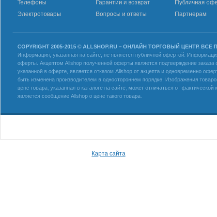
Телефоны
Гарантии и возврат
Публичная оф
Электротовары
Вопросы и ответы
Партнерам
COPYRIGHT 2005-2015 © ALLSHOP.RU – ОНЛАЙН ТОРГОВЫЙ ЦЕНТР. ВСЕ
Информация, указанная на сайте, не является публичной офертой. Информация 
оферты. Акцептом Allshop полученной оферты является подтверждение заказа с
указанной в оферте, является отказом Allshop от акцепта и одновременно офер
быть изменена производителем в одностороннем порядке. Изображения товаров
цене товара, указанная в каталоге на сайте, может отличаться от фактическо
является сообщение Allshop о цене такого товара.
Карта сайта