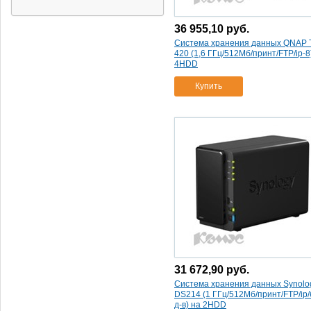
система хранения данных
synology ds214 (1 ггц/512мб/
36 955,10
руб.
принт/ftp/ip/без д-в) на 2hdd
(1)
Система хранения данных QNAP 
система хранения данных
420 (1,6 ГГц/512Мб/принт/FTP/ip-8
synology ds214play (1
(1)
4HDD
6ггц/1гб/принт/ftp/ip/без д-в)
Купить
на 2hdd
(1)
система хранения данных
synology ds414 (1
(1)
33ггц/1гб/принт/ftp/ip/без д-
в) на 4hdd
(1)
31 672,90
руб.
Система хранения данных Synolo
DS214 (1 ГГц/512Мб/принт/FTP/ip/
д-в) на 2HDD