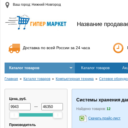
Ваш город: Нижний Новгород
Название продава
Доставка по всей России за 24 часа
Каталог товаров
Каталог товаров
Ак
Главная
Каталог товаров
Компьютерная техника
Сетевое оборудо
Цена, руб.
Системы хранения д
—
Найдено товаров:
12
Скачать прайс-лист
Производитель