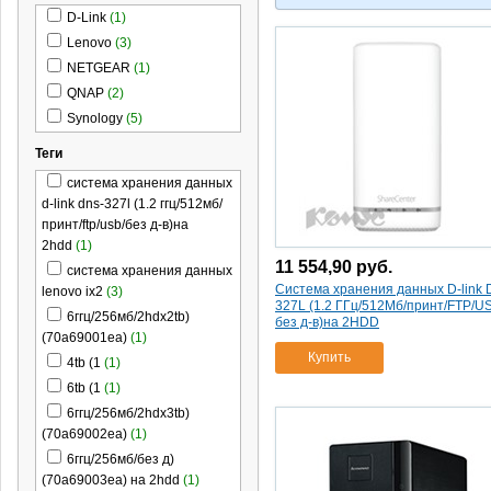
D-Link
(1)
Lenovo
(3)
NETGEAR
(1)
QNAP
(2)
Synology
(5)
Теги
система хранения данных
d-link dns-327l (1.2 ггц/512мб/
принт/ftp/usb/без д-в)на
2hdd
(1)
11 554,90
руб.
система хранения данных
Система хранения данных D-link 
lenovo ix2
(3)
327L (1.2 ГГц/512Мб/принт/FTP/U
6ггц/256мб/2hdx2tb)
без д-в)на 2HDD
(70a69001ea)
(1)
Купить
4tb (1
(1)
6tb (1
(1)
6ггц/256мб/2hdx3tb)
(70a69002ea)
(1)
6ггц/256мб/без д)
(70a69003ea) на 2hdd
(1)