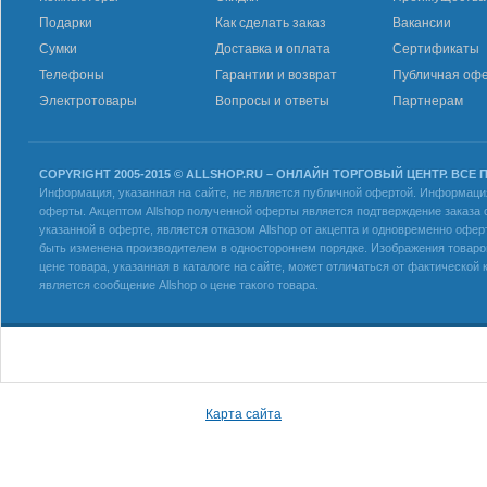
Подарки
Как сделать заказ
Вакансии
Сумки
Доставка и оплата
Сертификаты
Телефоны
Гарантии и возврат
Публичная оф
Электротовары
Вопросы и ответы
Партнерам
COPYRIGHT 2005-2015 © ALLSHOP.RU – ОНЛАЙН ТОРГОВЫЙ ЦЕНТР. ВСЕ
Информация, указанная на сайте, не является публичной офертой. Информация 
оферты. Акцептом Allshop полученной оферты является подтверждение заказа с
указанной в оферте, является отказом Allshop от акцепта и одновременно офер
быть изменена производителем в одностороннем порядке. Изображения товаров
цене товара, указанная в каталоге на сайте, может отличаться от фактическо
является сообщение Allshop о цене такого товара.
Карта сайта