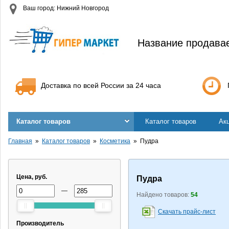
Ваш город: Нижний Новгород
Название продава
Доставка по всей России за 24 часа
Каталог товаров
Каталог товаров
Ак
Главная
Каталог товаров
Косметика
Пудра
Цена, руб.
Пудра
—
Найдено товаров:
54
Скачать прайс-лист
Производитель