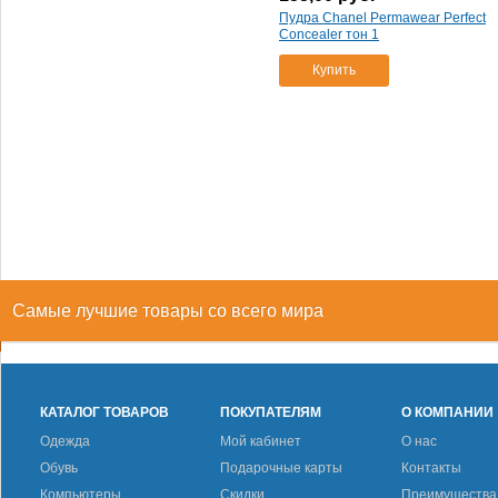
Пудра Chanel Permawear Perfect
Concealer тон 1
Купить
Самые лучшие товары со всего мира
КАТАЛОГ ТОВАРОВ
ПОКУПАТЕЛЯМ
О КОМПАНИИ
Одежда
Мой кабинет
О нас
Обувь
Подарочные карты
Контакты
Компьютеры
Скидки
Преимущества