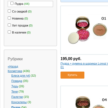
Пудра
(44)
Со скидкой
(0)
Новинка
(0)
Хит продаж
(0)
В наличии
(0)
195,00
руб.
Рубрики
Пудра + румяна в шариках Loreal 
«Назад
01
Косметика
(436)
Купить
Блеск для губ
(32)
Помада
(35)
Тушь
(26)
Тени
(79)
Палетки
(15)
Консилеры
(3)
Пудра
(54)