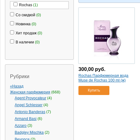
Rochas
(1)
Со скидкой
(0)
Новинка
(0)
Хит продаж
(0)
В наличии
(0)
300,00
руб.
Rochas Парфюмерная вода
Рубрики
Muse de Rochas 100 ml (ж)
«Назад
Купить
Женская парфюмерия
(668)
Agent Provocateur
(4)
Angel Schlesser
(4)
Antonio Banderas
(7)
Armand Basi
(6)
Azzaro
(3)
Badgley Mischka
(2)
Beyonce
(2)