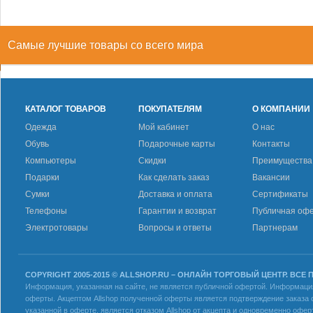
Самые лучшие товары со всего мира
КАТАЛОГ ТОВАРОВ
ПОКУПАТЕЛЯМ
О КОМПАНИИ
Одежда
Мой кабинет
О нас
Обувь
Подарочные карты
Контакты
Компьютеры
Скидки
Преимущества
Подарки
Как сделать заказ
Вакансии
Сумки
Доставка и оплата
Сертификаты
Телефоны
Гарантии и возврат
Публичная оф
Электротовары
Вопросы и ответы
Партнерам
COPYRIGHT 2005-2015 © ALLSHOP.RU – ОНЛАЙН ТОРГОВЫЙ ЦЕНТР. ВСЕ
Информация, указанная на сайте, не является публичной офертой. Информация 
оферты. Акцептом Allshop полученной оферты является подтверждение заказа с
указанной в оферте, является отказом Allshop от акцепта и одновременно офер