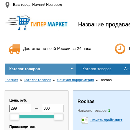
Ваш город: Нижний Новгород
Название продава
Доставка по всей России за 24 часа
Каталог товаров
Каталог товаров
Ак
Главная
Каталог товаров
Женская парфюмерия
Rochas
Цена, руб.
Rochas
—
Найдено товаров:
1
Скачать прайс-лист
Производитель