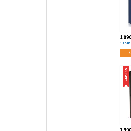
1 99
Calvin
К
СКИДКА
1 99