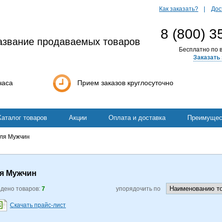
Как заказать?
Дос
8 (800) 3
азвание продаваемых товаров
Бесплатно по в
Заказать 
часа
Прием заказов круглосуточно
Каталог товаров
Акции
Оплата и доставка
Преимущес
ля Мужчин
я Мужчин
дено товаров:
7
упорядочить по
Скачать прайс-лист