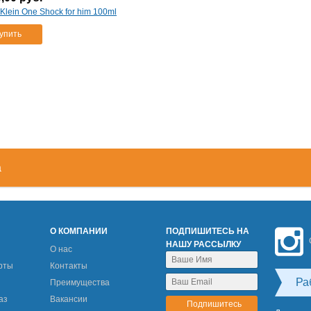
 Klein One Shock for him 100ml
упить
а
М
О КОМПАНИИ
ПОДПИШИТЕСЬ НА
НАШУ РАССЫЛКУ
О нас
рты
Контакты
Ра
Преимущества
аз
Вакансии