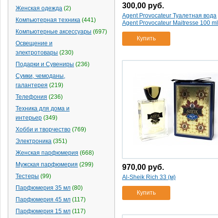
dvi
(1)
300,00
руб.
Bentley
(1)
Женская одежда
(2)
sd
(1)
Agent Provocateur Туалетная вода
Beyonce
(2)
Компьютерная техника
(441)
Agent Provocateur Maitresse 100 ml
wifi
(4)
BONDIBON
(27)
Компьютерные аксессуары
(697)
2м
(2)
Купить
Bosch
(26)
Освещение и
розы
(1)
Braun
(4)
электротовары
(230)
800 dpi
(1)
Britney Spears
(3)
Подарки и Сувениры
(236)
usb2.0
(1)
Brother
(1)
Сумки, чемоданы,
1
(5)
Bruno Banani
(2)
галантерея
(219)
цветной
(2)
Burberry
(14)
Телефония
(236)
белый
(10)
Burberry
(7)
Техника для дома и
1200 dpi
(1)
интерьер
(349)
Bvlgari
(29)
800/1600 dpi
(1)
Хобби и творчество
C.KREUL
(8)
(769)
жк дисплей
(5)
Cacharel
(28)
Электроника
(351)
usb
(3)
Cafissimo
(2)
Женская парфюмерия
(668)
silver
(1)
Calvin Klein
(42)
Мужская парфюмерия
(299)
970,00
руб.
розовый
(1)
Camelion
(25)
Тестеры
(99)
Al-Sheik Rich 33 (м)
красная
(4)
Canon
(20)
Парфюмерия 35 мл
(80)
пластик
(12)
Купить
Carolina Herrera
(32)
Парфюмерия 45 мл
(117)
бел.
(1)
Cartier
(3)
Парфюмерия 15 мл
(117)
нейлон
(11)