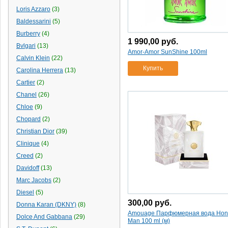
пульт ду
(2)
Creed
(2)
Loris Azzaro
(3)
пуговицы
(1)
Cremesso
(3)
Baldessarini
(5)
5ms
(1)
Crucial
(1)
Burberry
(4)
4ггц
(1)
1 990,00
руб.
D-Link
(13)
Bvlgari
(13)
lcd
(8)
Amor-Amor SunShine 100ml
Daewoo Electronics
(1)
Calvin Klein
(22)
чёрный
(9)
David Yurman
(3)
Купить
Carolina Herrera
(13)
ps/2
(1)
Davidoff
(24)
Cartier
(2)
5 вт
(1)
Defender
(21)
Chanel
(26)
28
(19)
Dell
(3)
Chloe
(9)
часы
(1)
DeLonghi
(15)
Chopard
(2)
5"
(28)
Delsey
(1)
Christian Dior
7 л
(3)
(39)
Derwent
(15)
3d
(1)
Clinique
(4)
DF
(13)
бронзовая
(1)
Creed
(2)
Dicom
(3)
красный
(13)
Davidoff
(13)
Diesel
(7)
8л
(1)
Marc Jacobs
(2)
Dolce And Gabbana
(29)
белая
(2)
Diesel
(5)
Dolce&Gabbana
(36)
5см
(1)
300,00
руб.
Donna Karan (DKNY)
(8)
Donna Karan
(22)
шкатулка
(2)
Amouage Парфюмерная вода Hon
Dolce And Gabbana
(29)
Donna Karan (DKNY)
(8)
Man 100 ml (м)
футбол
(1)