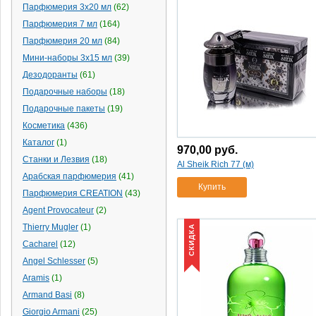
Case Logic
(17)
Парфюмерия 3х20 мл
(62)
2.5"
(1)
Casio
(1)
Парфюмерия 7 мл
(164)
gps
(2)
Cellularline
(1)
Парфюмерия 20 мл
(84)
0
(1)
CENTRUM
(1)
Мини-наборы 3х15 мл
(39)
оригами
(1)
Cerruti
(4)
Дезодоранты
(61)
черная
(5)
Chanel
(60)
Подарочные наборы
(18)
графит
(3)
Chlo
(8)
Подарочные пакеты
2
(24)
(19)
Chloe
(9)
3
(1)
Косметика
(436)
Chopard
(3)
12v
(2)
Каталог
(1)
Christian Dior
(90)
970,00
руб.
кожа
(2)
Станки и Лезвия
(18)
Christian Lacroix
(1)
Al Sheik Rich 77 (м)
полиэстер
(1)
Арабская парфюмерия
(41)
Christina Aguilera
(6)
Купить
9
(1)
Парфюмерия CREATION
(43)
Clinique
(9)
2200 вт
(1)
Agent Provocateur
(2)
Coach
(1)
usb2.0)
(1)
Thierry Mugler
(1)
Cobra
(2)
СКИДКА
5м
(3)
Cacharel
(12)
Command
(2)
синий
(6)
Angel Schlesser
Confitrade
(1)
(5)
свеча
(3)
Continent
(12)
Aramis
(1)
5
(12)
Coolpix
(1)
Armand Basi
(8)
животные
(1)
Creative
(5)
Giorgio Armani
(25)