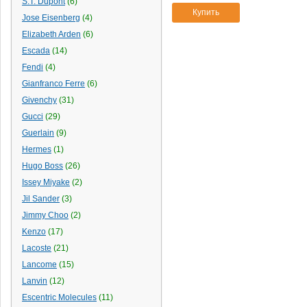
S.T. Dupont
(6)
Dr.Koffer
(8)
бижутерия
(1)
Купить
Jose Eisenberg
Dr.WEB
(2)
(4)
40
(1)
Dsquared2
(2)
Elizabeth Arden
(6)
матов
(2)
Dune
(2)
Escada
(14)
глянц
(2)
Dunhill
(2)
Fendi
(4)
золотой
(1)
Dupont
(7)
Gianfranco Ferre
(6)
2шт
(1)
Durable
(10)
Givenchy
(31)
75мм
(1)
Duracell
(46)
Gucci
(29)
черн.
(11)
Dyson
(1)
Guerlain
(9)
бордовый
(2)
Ecotronic
(3)
Hermes
(1)
оранж
(1)
Edding
(2)
Hugo Boss
(26)
черн
(1)
Eisenberg
(4)
Issey Miyake
(2)
золото
(1)
Eisenberg,
(3)
Jil Sander
(3)
голубой
(1)
Elf market company
(18)
Jimmy Choo
(2)
красн.
(1)
Elie Saab
(1)
Kenzo
(17)
син.
(2)
Elizabeth Arden
(10)
Lacoste
100 шт.
(21)
(3)
EM-MARIN
(1)
пвх
(4)
Lancome
(15)
Emilio Pucci
(2)
акрил
(7)
Lanvin
(12)
Emper
(1)
россия
(10)
Escentric Molecules
(11)
ERA
(4)