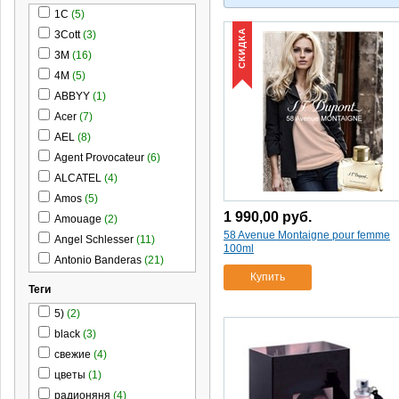
1C
(5)
СКИДКА
3Cott
(3)
3M
(16)
4M
(5)
ABBYY
(1)
Acer
(7)
AEL
(8)
Agent Provocateur
(6)
ALCATEL
(4)
Amos
(5)
1 990,00
руб.
Amouage
(2)
58 Avenue Montaigne pour femme
Angel Schlesser
(11)
100ml
Antonio Banderas
(21)
Купить
Aopen
(1)
Теги
APC by Schneider
5)
(2)
Electric
(27)
black
(3)
Apeyron
(11)
свежие
(4)
Apple
(82)
цветы
(1)
Aramis
(1)
радионяня
(4)