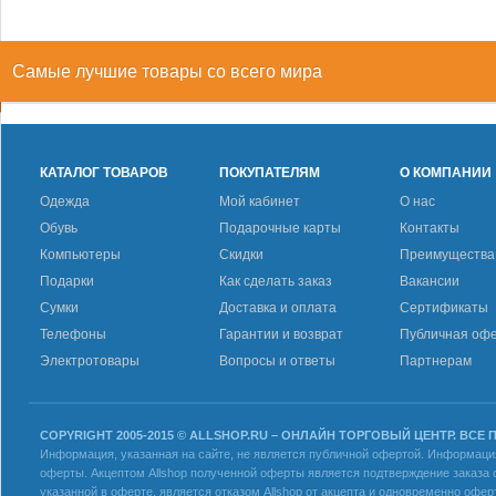
Самые лучшие товары со всего мира
КАТАЛОГ ТОВАРОВ
ПОКУПАТЕЛЯМ
О КОМПАНИИ
Одежда
Мой кабинет
О нас
Обувь
Подарочные карты
Контакты
Компьютеры
Скидки
Преимущества
Подарки
Как сделать заказ
Вакансии
Сумки
Доставка и оплата
Сертификаты
Телефоны
Гарантии и возврат
Публичная оф
Электротовары
Вопросы и ответы
Партнерам
COPYRIGHT 2005-2015 © ALLSHOP.RU – ОНЛАЙН ТОРГОВЫЙ ЦЕНТР. ВСЕ
Информация, указанная на сайте, не является публичной офертой. Информация 
оферты. Акцептом Allshop полученной оферты является подтверждение заказа с
указанной в оферте, является отказом Allshop от акцепта и одновременно офер