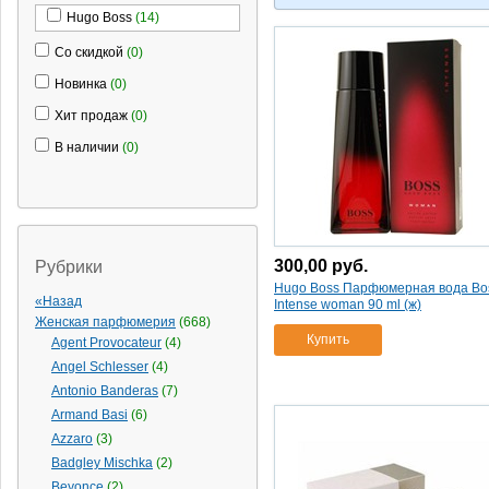
Hugo Boss
(14)
Со скидкой
(0)
Новинка
(0)
Хит продаж
(0)
В наличии
(0)
300,00
руб.
Рубрики
Hugo Boss Парфюмерная вода Bo
«Назад
Intense woman 90 ml (ж)
Женская парфюмерия
(668)
Купить
Agent Provocateur
(4)
Angel Schlesser
(4)
Antonio Banderas
(7)
Armand Basi
(6)
Azzaro
(3)
Badgley Mischka
(2)
Beyonce
(2)