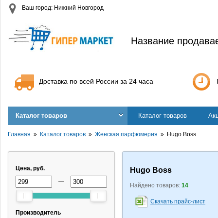
Ваш город: Нижний Новгород
Название продава
Доставка по всей России за 24 часа
Каталог товаров
Каталог товаров
Ак
Главная
Каталог товаров
Женская парфюмерия
Hugo Boss
Цена, руб.
Hugo Boss
—
Найдено товаров:
14
Скачать прайс-лист
Производитель