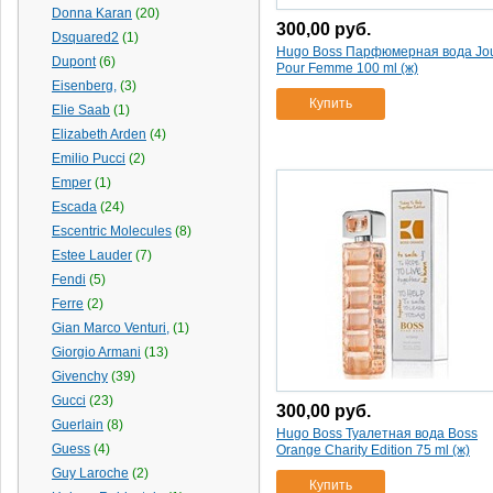
Donna Karan
(20)
300,00
руб.
Dsquared2
(1)
Hugo Boss Парфюмерная вода Jo
Dupont
(6)
Pour Femme 100 ml (ж)
Eisenberg,
(3)
Купить
Elie Saab
(1)
Elizabeth Arden
(4)
Emilio Pucci
(2)
Emper
(1)
Escada
(24)
Escentric Molecules
(8)
Estee Lauder
(7)
Fendi
(5)
Ferre
(2)
Gian Marco Venturi,
(1)
Giorgio Armani
(13)
Givenchy
(39)
Gucci
(23)
300,00
руб.
Guerlain
(8)
Hugo Boss Туалетная вода Boss
Guess
(4)
Orange Charity Edition 75 ml (ж)
Guy Laroche
(2)
Купить