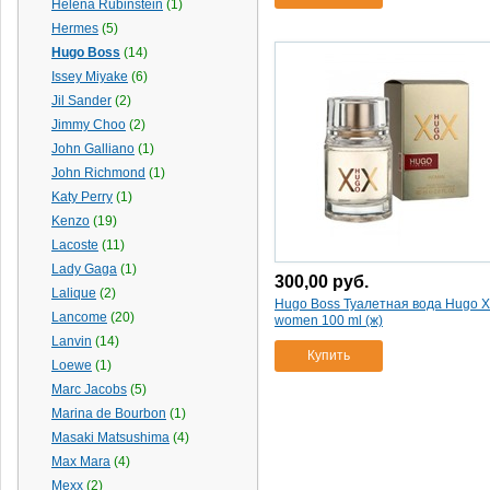
Helena Rubinstein
(1)
Hermes
(5)
Hugo Boss
(14)
Issey Miyake
(6)
Jil Sander
(2)
Jimmy Choo
(2)
John Galliano
(1)
John Richmond
(1)
Katy Perry
(1)
Kenzo
(19)
Lacoste
(11)
Lady Gaga
(1)
300,00
руб.
Lalique
(2)
Hugo Boss Туалетная вода Hugo X
Lancome
(20)
women 100 ml (ж)
Lanvin
(14)
Купить
Loewe
(1)
Marс Jacobs
(5)
Marina de Bourbon
(1)
Masaki Matsushima
(4)
Max Mara
(4)
Mexx
(2)