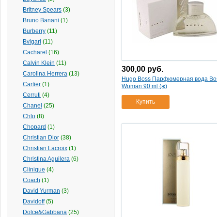
Britney Spears
(3)
Bruno Banani
(1)
Burberry
(11)
Bvlgari
(11)
Cacharel
(16)
Calvin Klein
(11)
300,00
руб.
Carolina Herrera
(13)
Hugo Boss Парфюмерная вода Bo
Cartier
(1)
Woman 90 ml (ж)
Cerruti
(4)
Купить
Chanel
(25)
Chlo
(8)
Chopard
(1)
Christian Dior
(38)
Christian Lacroix
(1)
Christina Aguilera
(6)
Clinique
(4)
Coach
(1)
David Yurman
(3)
Davidoff
(5)
Dolce&Gabbana
(25)