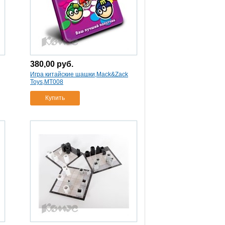
380,00
руб.
Игра китайские шашки,Mack&Zack
Toys,MT008
Купить