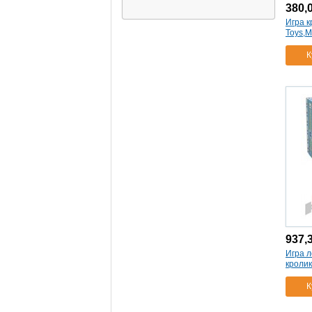
20/120
(1)
380,
Игра к
00943
(1)
Toys,
20/180
(1)
00944
(1)
К
игра мозаика
d15/6цв/120шт/1поле/230х200х35
(1)
00965
(1)
игра мозаика
d15/6цв/60шт/1поле/230х200х35
(1)
00963
(1)
00985
(1)
игра мозаика/8цв/300шт/2
поля/230х200х35/военная
техника
(1)
игра мои первые
английские слова
(4)
937,
заним пазлы№1
(1)
Игра л
кроли
01012
(1)
01013
(1)
К
заним пазлы№2
(1)