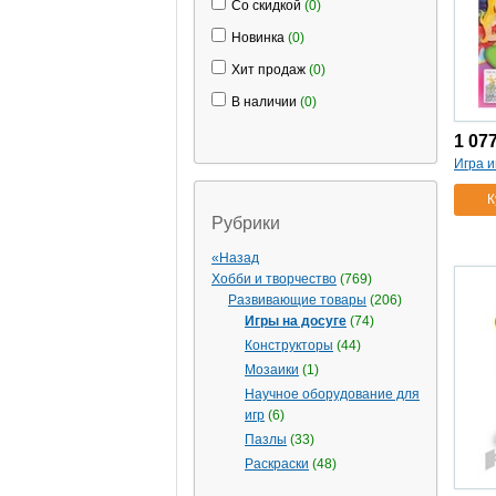
магнитах
(1)
Со скидкой
(0)
01327
(1)
Новинка
(0)
игра логическая
(5)
Хит продаж
(0)
0902
(1)
В наличии
(0)
thinkers
(4)
воображение
(1)
1 07
причина и следствие
(1)
Игра 
0904
(1)
К
01384
(1)
Рубрики
игра лото
(3)
6карточек
(1)
«Назад
Хобби и творчество
(769)
деревянное
(1)
Развивающие товары
(206)
00037
(1)
Игры на досуге
(74)
дорожные знаки
(1)
Конструкторы
(44)
01456
(1)
Мозаики
(1)
00807
(1)
Научное оборудование для
игра магнитная азбука в
игр
(6)
чемод
(1)
Пазлы
(33)
цифры+буквы русск
(1)
Раскраски
(48)
игра магнитная мозаика
(2)