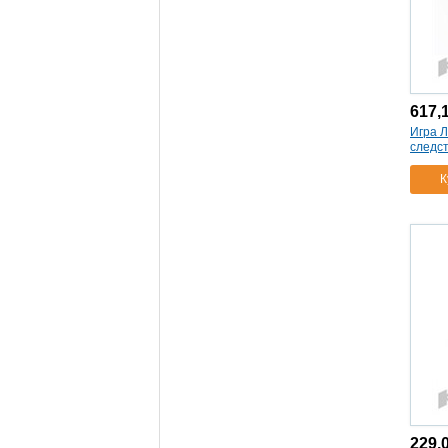
считать.дидактич иллюстриров
материал
(1)
01360
(1)
01069
(1)
игра шашки/нарды
(2)
617,
большие
(1)
Игра Л
00104
(1)
следс
малые
(1)
К
игра шашки/нарды/
шахматы
(1)
01451
(1)
игра я читаю
(1)
я считаю
(1)
дидактический
материал
(1)
01411
(1)
игра игра русалочки
(1)
sg203ru
(1)
вв0894
(1)
mt008
(1)
229,