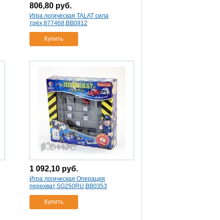
806,80
руб.
Игра логическая TALAT сила
трёх,877468,ВВ0912
Купить
1 092,10
руб.
Игра логическая Операция
перехват,SG250RU,ВВ0353
Купить