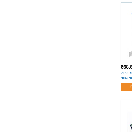
01014
(1)
заним пазлы№3
(1)
заним пазлы№4
(1)
01015
(1)
игра морской бой-1
(1)
00992
(1)
01359
(1)
игра прочитай словечко
(1)
учись играя
(1)
игра ростомер
(2)
668,
01321
(1)
Игра л
01320
(1)
льдин
01347
(1)
К
игра словодел
(2)
компакт
(1)
01357
(1)
игра супер мозаика
d10/5цв/120фишек
(1)
02016
(1)
игра учимся