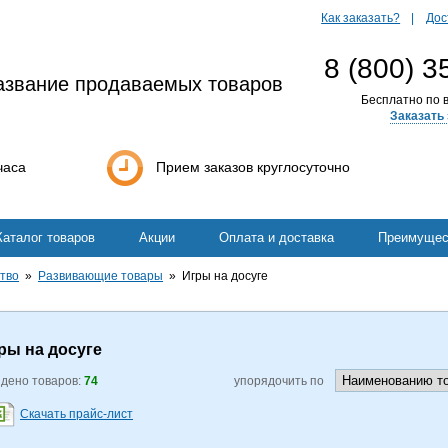
Как заказать?
Дос
8 (800) 3
азвание продаваемых товаров
Бесплатно по в
Заказать 
часа
Прием заказов круглосуточно
Каталог товаров
Акции
Оплата и доставка
Преимущес
ство
Развивающие товары
Игры на досуге
ры на досуге
дено товаров:
74
упорядочить по
Скачать прайс-лист