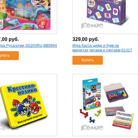
7,00
руб.
329,00
руб.
игра Русалочки,SG203RU,ВВ0894
Игра Касса цифр и букв на
магнитах,читаем и считаем,01327
упить
Купить