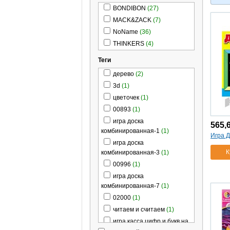
BONDIBON
(27)
MACK&ZACK
(7)
NoName
(36)
THINKERS
(4)
Теги
дерево
(2)
3d
(1)
цветочек
(1)
00893
(1)
игра доска
565,
комбинированная-1
(1)
Игра 
игра доска
К
комбинированная-3
(1)
00996
(1)
игра доска
комбинированная-7
(1)
02000
(1)
читаем и считаем
(1)
игра касса цифр и букв на