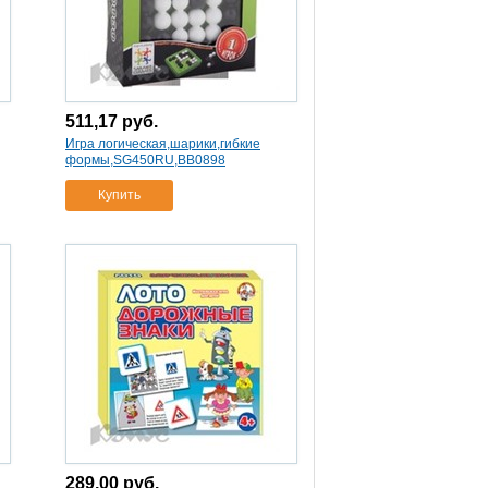
511,17
руб.
Игра логическая,шарики,гибкие
формы,SG450RU,ВВ0898
Купить
289,00
руб.