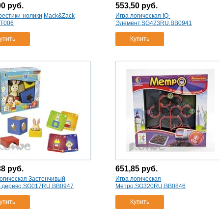
00
руб.
553,50
руб.
рестики-нолики,Mack&Zack
Игра логическая IQ-
MT006
Элемент,SG423RU,ВВ0941
упить
Купить
38
руб.
651,85
руб.
огическая Застенчивый
Игра логическая
к,дерево,SG017RU,ВВ0947
Метро,SG320RU,ВВ0846
упить
Купить