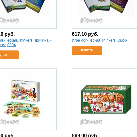
10
руб.
617,10
руб.
огическая,Thinkers,Причина и
Игра логическая,Thinkers,Юмор
твие,0904
Купить
упить
00
руб.
569,00
руб.