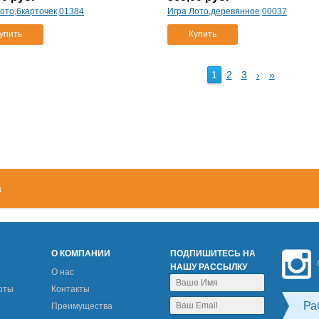
ото,6карточек,01384
Игра Лото,деревянное,00037
упить
Купить
1
2
3
›
»
а
М
О КОМПАНИИ
ПОДПИШИТЕСЬ НА
НАШУ РАССЫЛКУ
О нас
рты
Контакты
Ра
Преимущества