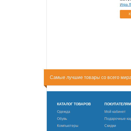
игра китайские шашки
(1)
Игра Л
mack&zack toys
(7)
К
игра крестики-нолики
(1)
mt006
(1)
игра логическая iq-
элемент
(1)
sg423ru
(1)
вв0941
(1)
игра логическая talat сила
трёх
(1)
вв0912
(1)
877468
(1)
Самые лучшие товары со всего мир
вв0947
(1)
игра логическая
застенчивый кролик
(1)
sg017ru
(1)
КАТАЛОГ ТОВАРОВ
ПОКУПАТЕЛЯ
sg320ru
(1)
Одежда
Мой кабинет
игра логическая метро
(1)
Обувь
Подарочные ка
вв0846
(1)
Компьютеры
Скидки
игра логическая операция