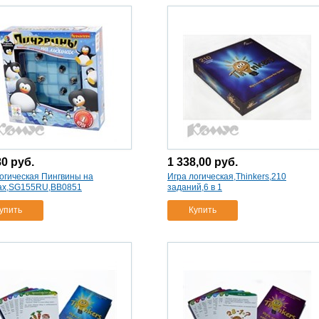
80
руб.
1 338,00
руб.
огическая Пингвины на
Игра логическая,Thinkers,210
ах,SG155RU,ВВ0851
заданий,6 в 1
упить
Купить