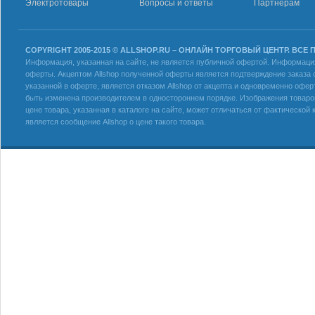
Электротовары
Вопросы и ответы
Партнерам
COPYRIGHT 2005-2015 © ALLSHOP.RU – ОНЛАЙН ТОРГОВЫЙ ЦЕНТР. ВСЕ
Информация, указанная на сайте, не является публичной офертой. Информация 
оферты. Акцептом Allshop полученной оферты является подтверждение заказа с
указанной в оферте, является отказом Allshop от акцепта и одновременно офер
быть изменена производителем в одностороннем порядке. Изображения товаров
цене товара, указанная в каталоге на сайте, может отличаться от фактическо
является сообщение Allshop о цене такого товара.