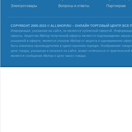
Электротовары
Вопросы и ответы
Партнерам
COPYRIGHT 2005-2015 © ALLSHOP.RU – ОНЛАЙН ТОРГОВЫЙ ЦЕНТР. ВСЕ
Информация, указанная на сайте, не является публичной офертой. Информация 
оферты. Акцептом Allshop полученной оферты является подтверждение заказа с
указанной в оферте, является отказом Allshop от акцепта и одновременно офер
быть изменена производителем в одностороннем порядке. Изображения товаров
цене товара, указанная в каталоге на сайте, может отличаться от фактическо
является сообщение Allshop о цене такого товара.