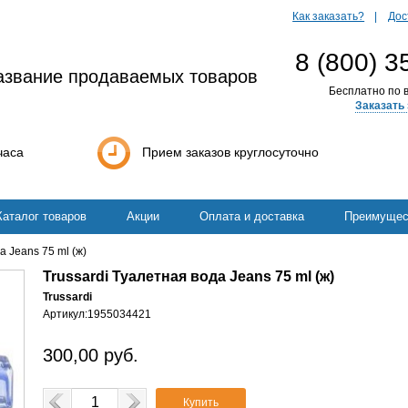
Как заказать?
Дос
8 (800) 3
азвание продаваемых товаров
Бесплатно по в
Заказать 
часа
Прием заказов круглосуточно
Каталог товаров
Акции
Оплата и доставка
Преимущес
а Jeans 75 ml (ж)
Trussardi Туалетная вода Jeans 75 ml (ж)
Trussardi
Артикул:
1955034421
300,00
руб.
Купить