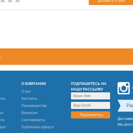
Добавить отзыв
а
М
О КОМПАНИИ
ПОДПИШИТЕСЬ НА
НАШУ РАССЫЛКУ
О нас
рты
Контакты
Ра
Преимущества
аз
Вакансии
Доставка
ата
Сертификаты
Мы доста
врат
Публичная оферта