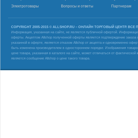
Электротовары
Вопросы и ответы
Партнерам
COPYRIGHT 2005-2015 © ALLSHOP.RU – ОНЛАЙН ТОРГОВЫЙ ЦЕНТР. ВСЕ
Информация, указанная на сайте, не является публичной офертой. Информация 
оферты. Акцептом Allshop полученной оферты является подтверждение заказа с
указанной в оферте, является отказом Allshop от акцепта и одновременно офер
быть изменена производителем в одностороннем порядке. Изображения товаров
цене товара, указанная в каталоге на сайте, может отличаться от фактическо
является сообщение Allshop о цене такого товара.