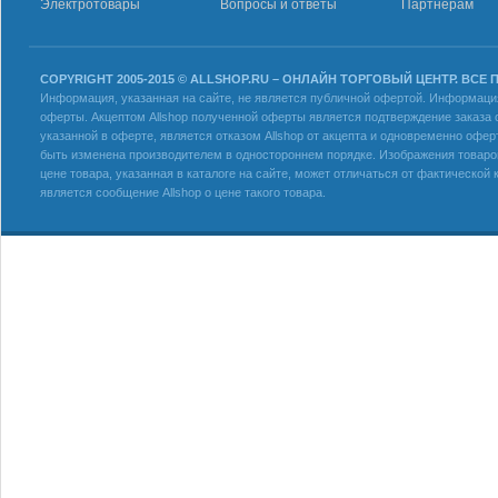
Электротовары
Вопросы и ответы
Партнерам
COPYRIGHT 2005-2015 © ALLSHOP.RU – ОНЛАЙН ТОРГОВЫЙ ЦЕНТР. ВСЕ
Информация, указанная на сайте, не является публичной офертой. Информация 
оферты. Акцептом Allshop полученной оферты является подтверждение заказа с
указанной в оферте, является отказом Allshop от акцепта и одновременно офер
быть изменена производителем в одностороннем порядке. Изображения товаров
цене товара, указанная в каталоге на сайте, может отличаться от фактическо
является сообщение Allshop о цене такого товара.