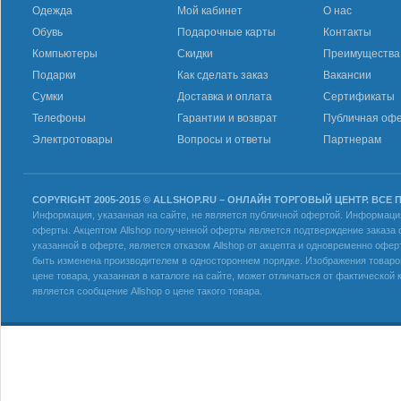
Одежда
Мой кабинет
О нас
Обувь
Подарочные карты
Контакты
Компьютеры
Скидки
Преимущества
Подарки
Как сделать заказ
Вакансии
Сумки
Доставка и оплата
Сертификаты
Телефоны
Гарантии и возврат
Публичная оф
Электротовары
Вопросы и ответы
Партнерам
COPYRIGHT 2005-2015 © ALLSHOP.RU – ОНЛАЙН ТОРГОВЫЙ ЦЕНТР. ВСЕ
Информация, указанная на сайте, не является публичной офертой. Информация 
оферты. Акцептом Allshop полученной оферты является подтверждение заказа с
указанной в оферте, является отказом Allshop от акцепта и одновременно офер
быть изменена производителем в одностороннем порядке. Изображения товаров
цене товара, указанная в каталоге на сайте, может отличаться от фактическо
является сообщение Allshop о цене такого товара.