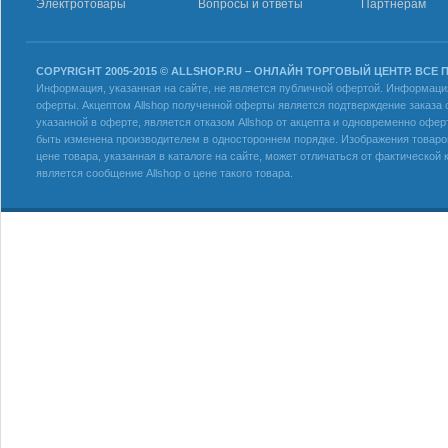
Электротовары
Вопросы и ответы
Партнерам
COPYRIGHT 2005-2015 © ALLSHOP.RU – ОНЛАЙН ТОРГОВЫЙ ЦЕНТР. ВСЕ
Информация, указанная на сайте, не является публичной офертой. Информация 
оферты. Акцептом Allshop полученной оферты является подтверждение заказа с
указанной в оферте, является отказом Allshop от акцепта и одновременно офер
быть изменена производителем в одностороннем порядке. Изображения товаров
цене товара, указанная в каталоге на сайте, может отличаться от фактическо
является сообщение Allshop о цене такого товара.