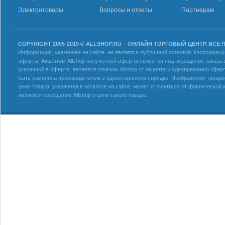
Электротовары
Вопросы и ответы
Партнерам
COPYRIGHT 2005-2015 © ALLSHOP.RU – ОНЛАЙН ТОРГОВЫЙ ЦЕНТР. ВСЕ
Информация, указанная на сайте, не является публичной офертой. Информация 
оферты. Акцептом Allshop полученной оферты является подтверждение заказа с
указанной в оферте, является отказом Allshop от акцепта и одновременно офер
быть изменена производителем в одностороннем порядке. Изображения товаров
цене товара, указанная в каталоге на сайте, может отличаться от фактическо
является сообщение Allshop о цене такого товара.