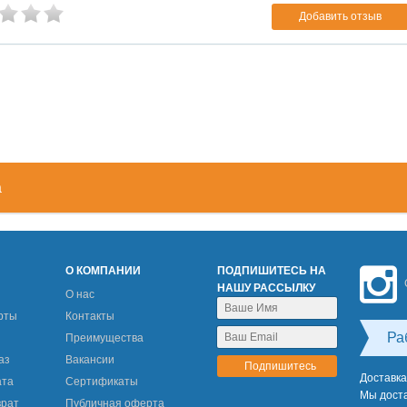
Добавить отзыв
а
М
О КОМПАНИИ
ПОДПИШИТЕСЬ НА
НАШУ РАССЫЛКУ
О нас
рты
Контакты
Ра
Преимущества
аз
Вакансии
Доставка
ата
Сертификаты
Мы доста
врат
Публичная оферта