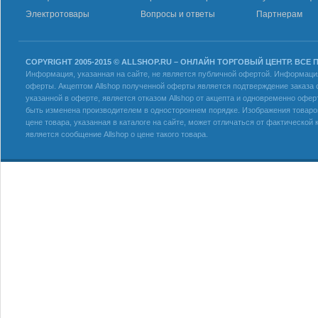
Электротовары
Вопросы и ответы
Партнерам
COPYRIGHT 2005-2015 © ALLSHOP.RU – ОНЛАЙН ТОРГОВЫЙ ЦЕНТР. ВСЕ
Информация, указанная на сайте, не является публичной офертой. Информация 
оферты. Акцептом Allshop полученной оферты является подтверждение заказа с
указанной в оферте, является отказом Allshop от акцепта и одновременно офер
быть изменена производителем в одностороннем порядке. Изображения товаров
цене товара, указанная в каталоге на сайте, может отличаться от фактическо
является сообщение Allshop о цене такого товара.