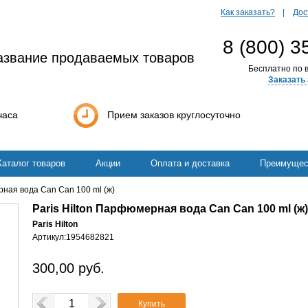
Как заказать?
Дос
8 (800) 3
азвание продаваемых товаров
Бесплатно по в
Заказать 
часа
Прием заказов круглосуточно
Каталог товаров
Акции
Оплата и доставка
Преимущес
рная вода Can Can 100 ml (ж)
Paris Hilton Парфюмерная вода Can Can 100 ml (ж)
Paris Hilton
Артикул:
1954682821
300,00
руб.
Купить