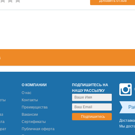
Добавить отзыв
а
М
О КОМПАНИИ
ПОДПИШИТЕСЬ НА
НАШУ РАССЫЛКУ
О нас
рты
Контакты
Ра
Преимущества
аз
Вакансии
Доставка
ата
Сертификаты
Мы доста
врат
Публичная оферта