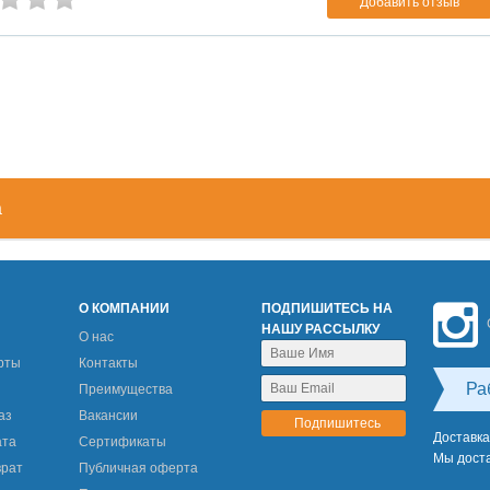
Добавить отзыв
а
М
О КОМПАНИИ
ПОДПИШИТЕСЬ НА
НАШУ РАССЫЛКУ
О нас
рты
Контакты
Ра
Преимущества
аз
Вакансии
Доставка
ата
Сертификаты
Мы доста
врат
Публичная оферта