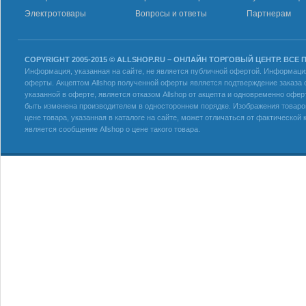
Электротовары
Вопросы и ответы
Партнерам
COPYRIGHT 2005-2015 © ALLSHOP.RU – ОНЛАЙН ТОРГОВЫЙ ЦЕНТР. ВСЕ
Информация, указанная на сайте, не является публичной офертой. Информация 
оферты. Акцептом Allshop полученной оферты является подтверждение заказа с
указанной в оферте, является отказом Allshop от акцепта и одновременно офер
быть изменена производителем в одностороннем порядке. Изображения товаров
цене товара, указанная в каталоге на сайте, может отличаться от фактическо
является сообщение Allshop о цене такого товара.