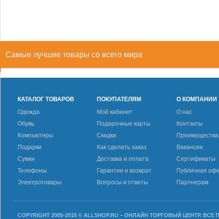
Самые лучшие товары со всего мира
КАТАЛОГ ТОВАРОВ
ПОКУПАТЕЛЯМ
О КОМПАНИИ
Одежда
Мой кабинет
О нас
Обувь
Подарочные карты
Контакты
Компьютеры
Скидки
Преимущества
Подарки
Как сделать заказ
Вакансии
Сумки
Доставка и оплата
Сертификаты
Телефоны
Гарантии и возврат
Публичная оф
Электротовары
Вопросы и ответы
Партнерам
COPYRIGHT 2005-2015 © ALLSHOP.RU – ОНЛАЙН ТОРГОВЫЙ ЦЕНТР. ВСЕ