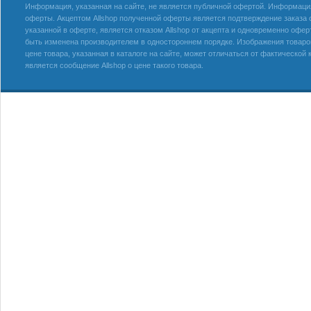
Информация, указанная на сайте, не является публичной офертой. Информация 
оферты. Акцептом Allshop полученной оферты является подтверждение заказа с
указанной в оферте, является отказом Allshop от акцепта и одновременно офер
быть изменена производителем в одностороннем порядке. Изображения товаров
цене товара, указанная в каталоге на сайте, может отличаться от фактическо
является сообщение Allshop о цене такого товара.