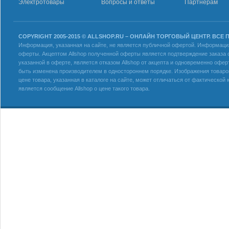
Электротовары
Вопросы и ответы
Партнерам
COPYRIGHT 2005-2015 © ALLSHOP.RU – ОНЛАЙН ТОРГОВЫЙ ЦЕНТР. ВСЕ
Информация, указанная на сайте, не является публичной офертой. Информация 
оферты. Акцептом Allshop полученной оферты является подтверждение заказа с
указанной в оферте, является отказом Allshop от акцепта и одновременно офер
быть изменена производителем в одностороннем порядке. Изображения товаров
цене товара, указанная в каталоге на сайте, может отличаться от фактическо
является сообщение Allshop о цене такого товара.