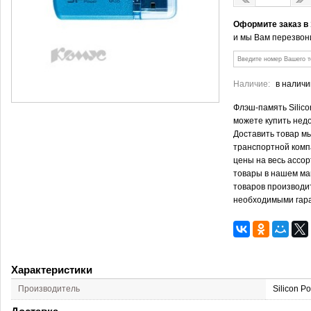
Оформите заказ в
и мы Вам перезвон
Наличие:
в наличи
Флэш-память Silico
можете купить нед
Доставить товар м
транспортной комп
цены на весь ассо
товары в нашем ма
товаров производит
необходимыми гар
Характеристики
Производитель
Silicon P