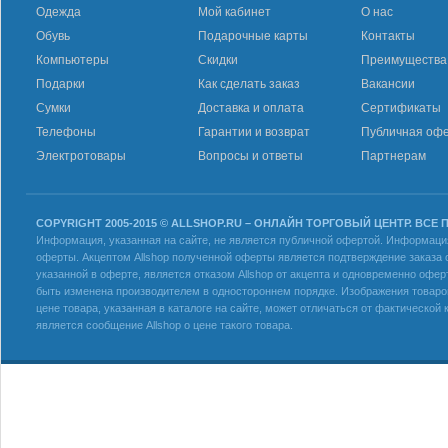
Одежда
Мой кабинет
О нас
Обувь
Подарочные карты
Контакты
Компьютеры
Скидки
Преимущества
Подарки
Как сделать заказ
Вакансии
Сумки
Доставка и оплата
Сертификаты
Телефоны
Гарантии и возврат
Публичная оф
Электротовары
Вопросы и ответы
Партнерам
COPYRIGHT 2005-2015 © ALLSHOP.RU – ОНЛАЙН ТОРГОВЫЙ ЦЕНТР. ВСЕ
Информация, указанная на сайте, не является публичной офертой. Информация 
оферты. Акцептом Allshop полученной оферты является подтверждение заказа с
указанной в оферте, является отказом Allshop от акцепта и одновременно офер
быть изменена производителем в одностороннем порядке. Изображения товаров
цене товара, указанная в каталоге на сайте, может отличаться от фактическо
является сообщение Allshop о цене такого товара.