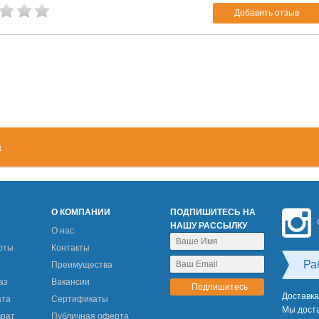
Добавить отзыв
а
М
О КОМПАНИИ
ПОДПИШИТЕСЬ НА
НАШУ РАССЫЛКУ
О нас
рты
Контакты
Ра
Преимущества
аз
Вакансии
Доставка
ата
Сертификаты
Мы доста
врат
Публичная оферта