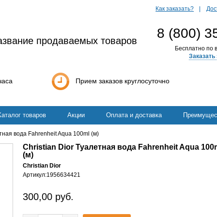
Как заказать?
Дос
8 (800) 3
азвание продаваемых товаров
Бесплатно по в
Заказать 
часа
Прием заказов круглосуточно
Каталог товаров
Акции
Оплата и доставка
Преимущес
етная вода Fahrenheit Aqua 100ml (м)
Christian Dior Туалетная вода Fahrenheit Aqua 100
(м)
Christian Dior
Артикул:
1956634421
300,00
руб.