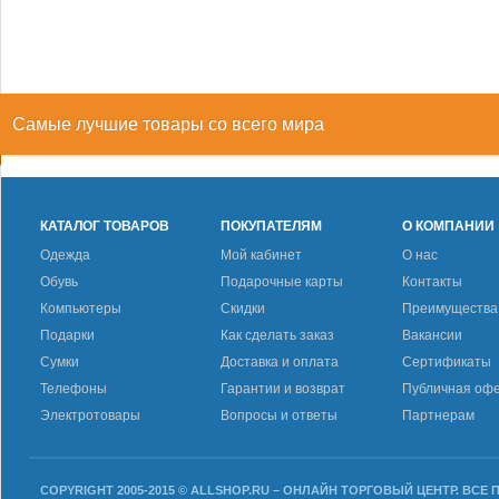
Самые лучшие товары со всего мира
КАТАЛОГ ТОВАРОВ
ПОКУПАТЕЛЯМ
О КОМПАНИИ
Одежда
Мой кабинет
О нас
Обувь
Подарочные карты
Контакты
Компьютеры
Скидки
Преимущества
Подарки
Как сделать заказ
Вакансии
Сумки
Доставка и оплата
Сертификаты
Телефоны
Гарантии и возврат
Публичная оф
Электротовары
Вопросы и ответы
Партнерам
COPYRIGHT 2005-2015 © ALLSHOP.RU – ОНЛАЙН ТОРГОВЫЙ ЦЕНТР. ВСЕ