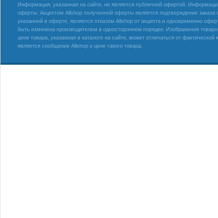
Информация, указанная на сайте, не является публичной офертой. Информация 
оферты. Акцептом Allshop полученной оферты является подтверждение заказа с
указанной в оферте, является отказом Allshop от акцепта и одновременно офер
быть изменена производителем в одностороннем порядке. Изображения товаров
цене товара, указанная в каталоге на сайте, может отличаться от фактическо
является сообщение Allshop о цене такого товара.