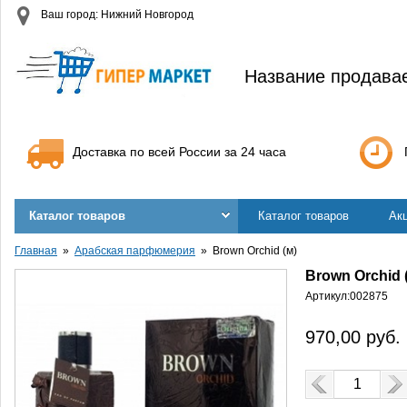
Ваш город: Нижний Новгород
Название продава
Доставка по всей России за 24 часа
Каталог товаров
Каталог товаров
Ак
Главная
Арабская парфюмерия
Brown Orchid (м)
Brown Orchid 
Артикул:
002875
970,00
руб.