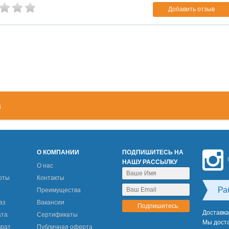
Добавить отзыв
а
М
О КОМПАНИИ
ПОДПИШИТЕСЬ НА
НАШУ РАССЫЛКУ
О нас
рты
Контакты
Ра
Преимущества
аз
Вакансии
Доставка
ата
Сертификаты
Мы доста
врат
Публичная оферта