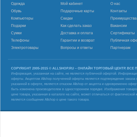
Одежда
Мой кабинет
О нас
Обувь
Подарочные карты
Контакты
Компьютеры
Скидки
Преимущества
Подарки
Как сделать заказ
Вакансии
Сумки
Доставка и оплата
Сертификаты
Телефоны
Гарантии и возврат
Публичная оф
Электротовары
Вопросы и ответы
Партнерам
COPYRIGHT 2005-2015 © ALLSHOP.RU – ОНЛАЙН ТОРГОВЫЙ ЦЕНТР. ВСЕ
Информация, указанная на сайте, не является публичной офертой. Информация 
оферты. Акцептом Allshop полученной оферты является подтверждение заказа с
указанной в оферте, является отказом Allshop от акцепта и одновременно офер
быть изменена производителем в одностороннем порядке. Изображения товаров
цене товара, указанная в каталоге на сайте, может отличаться от фактическо
является сообщение Allshop о цене такого товара.