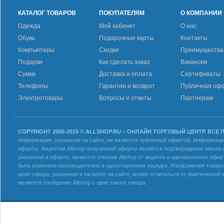
КАТАЛОГ ТОВАРОВ
ПОКУПАТЕЛЯМ
О КОМПАНИИ
Одежда
Мой кабинет
О нас
Обувь
Подарочные карты
Контакты
Компьютеры
Скидки
Преимущества
Подарки
Как сделать заказ
Вакансии
Сумки
Доставка и оплата
Сертификаты
Телефоны
Гарантии и возврат
Публичная оф
Электротовары
Вопросы и ответы
Партнерам
COPYRIGHT 2005-2015 © ALLSHOP.RU – ОНЛАЙН ТОРГОВЫЙ ЦЕНТР. ВСЕ
Информация, указанная на сайте, не является публичной офертой. Информация 
оферты. Акцептом Allshop полученной оферты является подтверждение заказа с
указанной в оферте, является отказом Allshop от акцепта и одновременно офер
быть изменена производителем в одностороннем порядке. Изображения товаров
цене товара, указанная в каталоге на сайте, может отличаться от фактическо
является сообщение Allshop о цене такого товара.